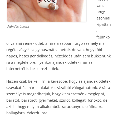
van,
hogy
azonnal
kipattan
Ajándék ötletek
a
fejünkb
ől valami remek ötlet, amire a szóban forgó személy már
régóta vágyik, vagy hasznát vehetné, de van, hogy több
napos, hetes gondolkodás, nézelődés után sem bukkanunk
rá a megfelelőre. Ilyenkor ajándék ötletek már az
internetről is beszerezhetőek.
Hiszen csak be kell írni a keresőbe, hogy az ajándék ötletek
szavakat és máris találatok százaiból válogathatunk. Akár a
személyt is megadhatjuk, hogy kit szeretnénk meglepni,
barátot, barátnőt, gyermeket, szülőt, kollégát, főnököt, de
azt is, hogy milyen alkalomból, karácsonyra, szülinapra,
ballagásra, évfordulóra.