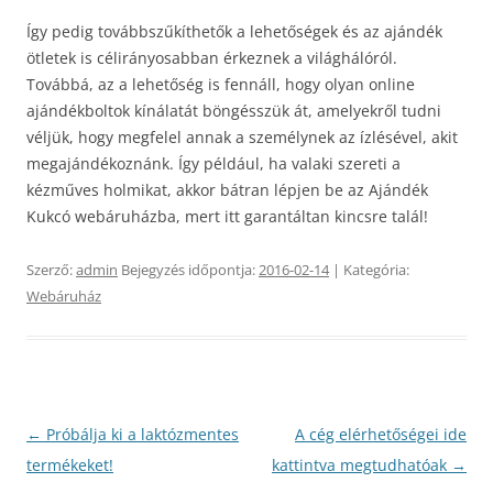
Így pedig továbbszűkíthetők a lehetőségek és az ajándék
ötletek is célirányosabban érkeznek a világhálóról.
Továbbá, az a lehetőség is fennáll, hogy olyan online
ajándékboltok kínálatát böngésszük át, amelyekről tudni
véljük, hogy megfelel annak a személynek az ízlésével, akit
megajándékoznánk. Így például, ha valaki szereti a
kézműves holmikat, akkor bátran lépjen be az Ajándék
Kukcó webáruházba, mert itt garantáltan kincsre talál!
Szerző:
admin
Bejegyzés időpontja:
2016-02-14
| Kategória:
Webáruház
Bejegyzés
←
Próbálja ki a laktózmentes
A cég elérhetőségei ide
navigáció
termékeket!
kattintva megtudhatóak
→