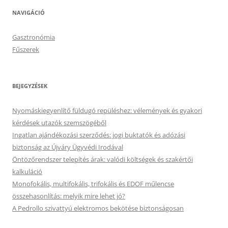
NAVIGÁCIÓ
Gasztronómia
Fűszerek
BEJEGYZÉSEK
Nyomáskiegyenlítő füldugó repüléshez: vélemények és gyakori
kérdések utazók szemszögéből
Ingatlan ajándékozási szerződés: jogi buktatók és adózási
biztonság az Újváry Ügyvédi Irodával
Öntözőrendszer telepítés árak: valódi költségek és szakértői
kalkuláció
Monofokális, multifokális, trifokális és EDOF műlencse
összehasonlítás: melyik mire lehet jó?
A Pedrollo szivattyú elektromos bekötése biztonságosan