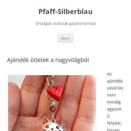
Kilépés
a
Pfaff-Silberblau
tartalomba
Országok, kultúrák gasztronómiája
Menü
Ajándék ötletek a nagyvilágból
Az
ajándék
vásárlás
nem
mindig
egyszer
ű
feladat,
hiszen