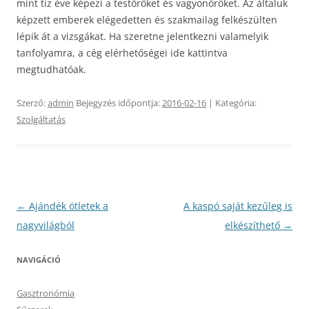
mint tíz éve képezi a testőröket és vagyonőröket. Az általuk
képzett emberek elégedetten és szakmailag felkészülten
lépik át a vizsgákat. Ha szeretne jelentkezni valamelyik
tanfolyamra, a cég elérhetőségei ide kattintva
megtudhatóak.
Szerző:
admin
Bejegyzés időpontja:
2016-02-16
| Kategória:
Szolgáltatás
Bejegyzés
←
Ajándék ötletek a
A kaspó saját kezűleg is
navigáció
nagyvilágból
elkészíthető
→
NAVIGÁCIÓ
Gasztronómia