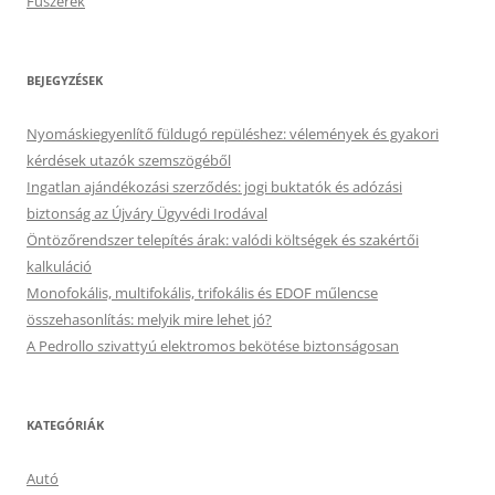
Fűszerek
BEJEGYZÉSEK
Nyomáskiegyenlítő füldugó repüléshez: vélemények és gyakori
kérdések utazók szemszögéből
Ingatlan ajándékozási szerződés: jogi buktatók és adózási
biztonság az Újváry Ügyvédi Irodával
Öntözőrendszer telepítés árak: valódi költségek és szakértői
kalkuláció
Monofokális, multifokális, trifokális és EDOF műlencse
összehasonlítás: melyik mire lehet jó?
A Pedrollo szivattyú elektromos bekötése biztonságosan
KATEGÓRIÁK
Autó