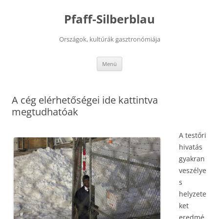
Kilépés
a
Pfaff-Silberblau
tartalomba
Országok, kultúrák gasztronómiája
Menü
A cég elérhetőségei ide kattintva
megtudhatóak
A testőri
hivatás
gyakran
veszélye
s
helyzete
ket
eredmé