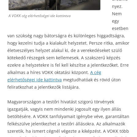
nyez.
Nem
A VOKK cég elérhetőségei ide kattintva
egy
esetben
van szükség nagy bátorságra és különleges higgadtságra,
hogy kezelni tudja a kialakult helyzetet. Persze ritka, amikor
életveszélyes helyzet alakul ki, de a verekedéseket szülő
kötekedő részegek sem kellemesek. A szakszerű képzés
ezekre a helyzetekre is fel kell készítse a jelentkezőket. Erre
alkalmas a híres VOKK oktatási központ.
A cég
elérhetőségei ide kattintva
megtudhatóak és rövid úton
feliratkozhat a jelentkezők listájára.
Magyarországon a testőri hivatást szigorú törvények
igazgatják, vagyis nem mindenki jogosult egy ilyen állás
betöltésére. A VOKK tanfolyamait igénybe véve, garantáltan
felkészülve jelentkezhet a testőri állásokra. Az alkalmazók
szeretik, ha ismert cégnél végezte a kiképzést. A VOKK több