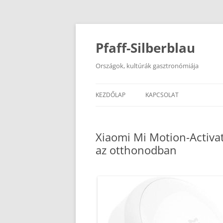
Kilépés
a
tartalomba
Pfaff-Silberblau
Országok, kultúrák gasztronómiája
KEZDŐLAP
KAPCSOLAT
Xiaomi Mi Motion-Activat
az otthonodban