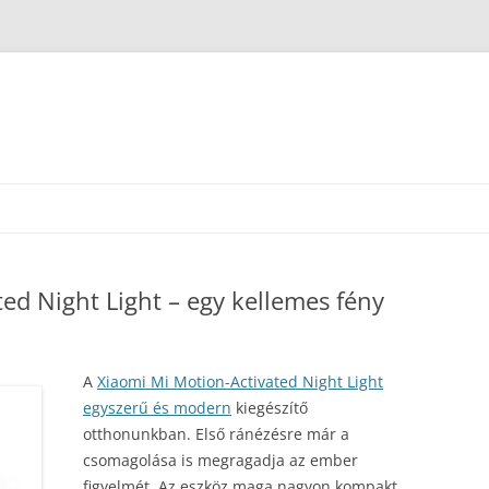
ed Night Light – egy kellemes fény
A
Xiaomi Mi Motion-Activated Night Light
egyszerű és modern
kiegészítő
otthonunkban. Első ránézésre már a
csomagolása is megragadja az ember
figyelmét. Az eszköz maga nagyon kompakt