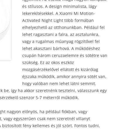
és stílusos. A design minimalista, lágy
lekerekítésekkel. A Xiaomi Mi Motion-
Activated Night Light több formában
elhelyezhető az otthonunkban. Például fel
lehet ragasztani a falra, az asztalunkra,
vagy a rugalmas műanyag rögzítővel fel
lehet akasztani bárhová. A működéshez
csupán három ceruzaelemre és sötétre van
szükség. Ez az okos eszköz
mozgásérzékelővel ellátott és kizárólag
éjszaka működik, amikor annyira sötét van,
hogy valóban nem lehet látni semmit.
be, így ha akkor szeretnénk tesztelni, válasszunk egy
ásérzékelő szenzor 5-7 méterről működik.
ght nagyon előnyös, ha például fiókban, vagy
, vagy egyszerűen csak nem szeretnél villanyt
iztosított fény kellemes és jól szórt. Fontos tudni,