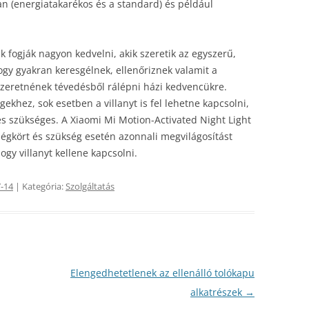
n (energiatakarékos és a standard) és például
k fogják nagyon kedvelni, akik szeretik az egyszerű,
ogy gyakran keresgélnek, ellenőriznek valamit a
zeretnének tévedésből rálépni házi kedvencükre.
khez, sok esetben a villanyt is fel lehetne kapcsolni,
s szükséges. A Xiaomi Mi Motion-Activated Night Light
 légkört és szükség esetén azonnali megvilágosítást
ogy villanyt kellene kapcsolni.
-14
| Kategória:
Szolgáltatás
Elengedhetetlenek az ellenálló tolókapu
alkatrészek
→