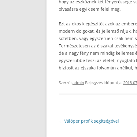
hogy az eszköznek két fényerőssége va
olvasásra egyik sem felel meg.
Ezt az okos kiegészítőt azok az embere
modern dolgokat, és jellemző rájuk, h
sötétben, vagy egyszerűen csak nem s
Természetesen az éjszakai tevékenysége
de a nagy fény nem mindig kellemes é
egyszerűbbé teszi az életet, nyugtató
biztosít az éjszaka folyamán anélkül, h
Szerző:
admin
Bejegyzés időpontja:
2018-07
Bejegyzés
←
Válóper profik segítségével
navigáció