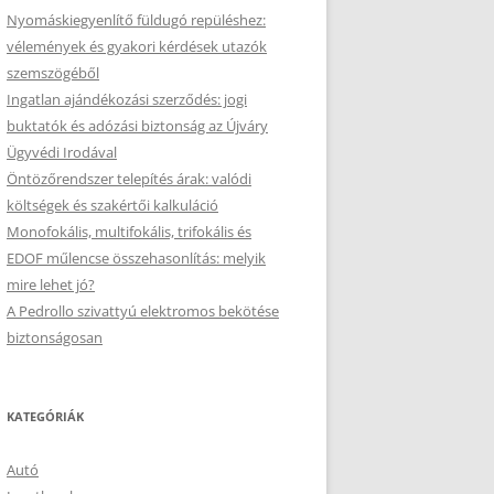
Nyomáskiegyenlítő füldugó repüléshez:
vélemények és gyakori kérdések utazók
szemszögéből
Ingatlan ajándékozási szerződés: jogi
buktatók és adózási biztonság az Újváry
Ügyvédi Irodával
Öntözőrendszer telepítés árak: valódi
költségek és szakértői kalkuláció
Monofokális, multifokális, trifokális és
EDOF műlencse összehasonlítás: melyik
mire lehet jó?
A Pedrollo szivattyú elektromos bekötése
biztonságosan
KATEGÓRIÁK
Autó