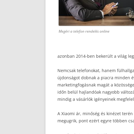
Megéri a telefon rendelés online
azonban 2014-ben bekerült a világ leg
Nemcsak telefonokat, hanem fülhallga
újdonságot dobnak a piacra minden év
marketingfogásnak magát a közösséget 
időn belül hajlandóak nagyobb változá
mindig a vásárlók igényeinek megfele
A Xiaomi ár, minőség és kinézet terén 
megugrik, pont ezért egyre többen cs