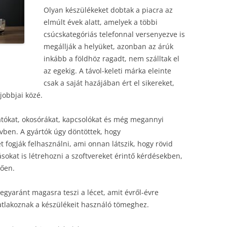
Olyan készülékeket dobtak a piacra az
elmúlt évek alatt, amelyek a többi
csúcskategóriás telefonnal versenyezve is
megállják a helyüket, azonban az árúk
inkább a földhöz ragadt, nem szálltak el
az egekig. A távol-keleti márka eleinte
csak a saját hazájában ért el sikereket,
jobbjai közé.
tókat, okosórákat, kapcsolókat és még megannyi
ben. A gyártók úgy döntöttek, hogy
fogják felhasználni, ami onnan látszik, hogy rövid
sokat is létrehozni a szoftvereket érintő kérdésekben,
lően.
egyaránt magasra teszi a lécet, amit évről-évre
atlakoznak a készülékeit használó tömeghez.