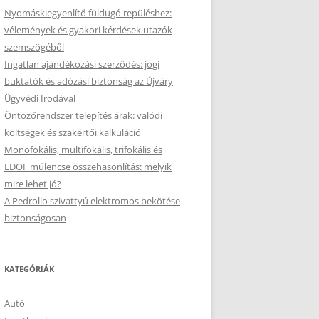
Nyomáskiegyenlítő füldugó repüléshez:
vélemények és gyakori kérdések utazók
szemszögéből
Ingatlan ajándékozási szerződés: jogi
buktatók és adózási biztonság az Újváry
Ügyvédi Irodával
Öntözőrendszer telepítés árak: valódi
költségek és szakértői kalkuláció
Monofokális, multifokális, trifokális és
EDOF műlencse összehasonlítás: melyik
mire lehet jó?
A Pedrollo szivattyú elektromos bekötése
biztonságosan
KATEGÓRIÁK
Autó