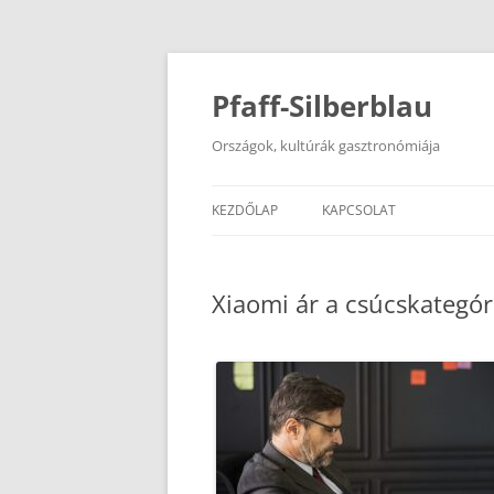
Kilépés
a
tartalomba
Pfaff-Silberblau
Országok, kultúrák gasztronómiája
KEZDŐLAP
KAPCSOLAT
Xiaomi ár a csúcskategó