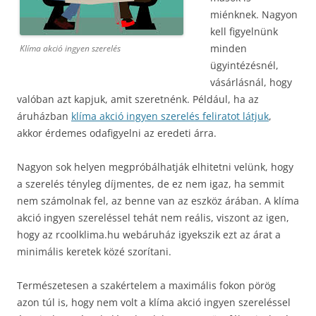
miénknek. Nagyon
kell figyelnünk
minden
Klíma akció ingyen szerelés
ügyintézésnél,
vásárlásnál, hogy
valóban azt kapjuk, amit szeretnénk. Például, ha az
áruházban
klíma akció ingyen szerelés feliratot látjuk
,
akkor érdemes odafigyelni az eredeti árra.
Nagyon sok helyen megpróbálhatják elhitetni velünk, hogy
a szerelés tényleg díjmentes, de ez nem igaz, ha semmit
nem számolnak fel, az benne van az eszköz árában. A klíma
akció ingyen szereléssel tehát nem reális, viszont az igen,
hogy az rcoolklima.hu webáruház igyekszik ezt az árat a
minimális keretek közé szorítani.
Természetesen a szakértelem a maximális fokon pörög
azon túl is, hogy nem volt a klíma akció ingyen szereléssel