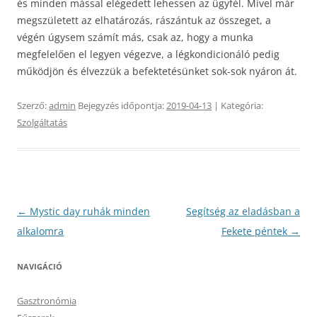
és minden mással elégedett lehessen az ügyfél. Mivel már
megszületett az elhatározás, rászántuk az összeget, a
végén úgysem számít más, csak az, hogy a munka
megfelelően el legyen végezve, a légkondicionáló pedig
működjön és élvezzük a befektetésünket sok-sok nyáron át.
Szerző:
admin
Bejegyzés időpontja:
2019-04-13
| Kategória:
Szolgáltatás
Bejegyzés
←
Mystic day ruhák minden
Segítség az eladásban a
navigáció
alkalomra
Fekete péntek
→
NAVIGÁCIÓ
Gasztronómia