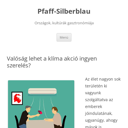
Kilépés
a
Pfaff-Silberblau
tartalomba
Országok, kultúrák gasztronómiája
Menü
Valóság lehet a klíma akció ingyen
szerelés?
Az élet nagyon sok
területén ki
vagyunk
szolgáltatva az
emberek
jóindulatának,
ugyanúgy, ahogy
mások is