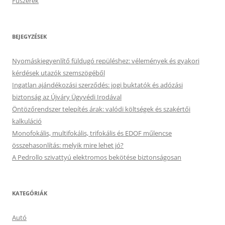
Fűszerek
BEJEGYZÉSEK
Nyomáskiegyenlítő füldugó repüléshez: vélemények és gyakori
kérdések utazók szemszögéből
Ingatlan ajándékozási szerződés: jogi buktatók és adózási
biztonság az Újváry Ügyvédi Irodával
Öntözőrendszer telepítés árak: valódi költségek és szakértői
kalkuláció
Monofokális, multifokális, trifokális és EDOF műlencse
összehasonlítás: melyik mire lehet jó?
A Pedrollo szivattyú elektromos bekötése biztonságosan
KATEGÓRIÁK
Autó