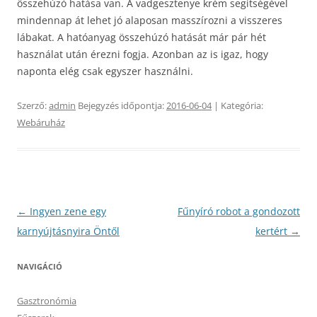
összehúzó hatása van. A vadgesztenye krém segítségével
mindennap át lehet jó alaposan masszírozni a visszeres
lábakat. A hatóanyag összehúzó hatását már pár hét
használat után érezni fogja. Azonban az is igaz, hogy
naponta elég csak egyszer használni.
Szerző:
admin
Bejegyzés időpontja:
2016-06-04
| Kategória:
Webáruház
Bejegyzés
←
Ingyen zene egy
Fűnyíró robot a gondozott
navigáció
karnyújtásnyira Öntől
kertért
→
NAVIGÁCIÓ
Gasztronómia