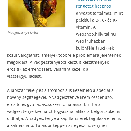
rengeteg hasznos
anyagot tartalmaz, mint
például a B-, C- és K-
vitamin. A
Vadgesztenye krém
webshop.hillvital.hu
webáruházban
különféle árucikkek
közül válogathat, amelyek többféle problémára jelentenek
megoldást. A vadgesztenyéből készült készítmények
erősítik az érrendszert, valamint kezelik a
visszérgyulladást.
A lábszár fekély és a trombózis is kezelhető a speciális
növény segítségével. A vadgesztenye krém összehúzó,
erősítő és gyulladáscsökkentő hatással bír. Ha a
vadgesztenye kivonatot fogyasztja, akkor a bélgörcsöket is
oldhatja. A vadgesztenye a kapilláris erek tágulása ellen is
alkalmazható. Tulajdonképpen az egész növénynek