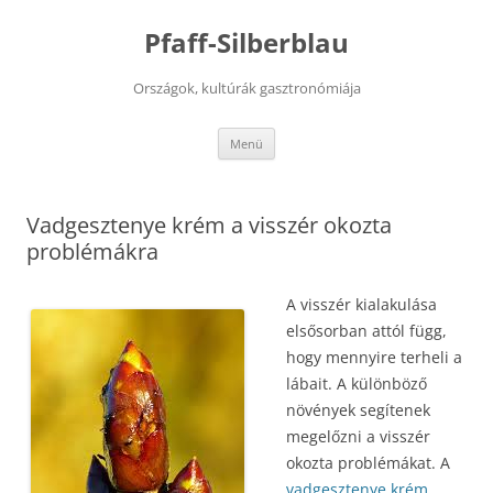
Kilépés
a
Pfaff-Silberblau
tartalomba
Országok, kultúrák gasztronómiája
Menü
Vadgesztenye krém a visszér okozta
problémákra
A visszér kialakulása
elsősorban attól függ,
hogy mennyire terheli a
lábait. A különböző
növények segítenek
megelőzni a visszér
okozta problémákat. A
vadgesztenye krém