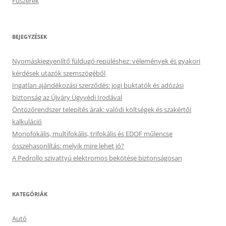
Fűszerek
BEJEGYZÉSEK
Nyomáskiegyenlítő füldugó repüléshez: vélemények és gyakori
kérdések utazók szemszögéből
Ingatlan ajándékozási szerződés: jogi buktatók és adózási
biztonság az Újváry Ügyvédi Irodával
Öntözőrendszer telepítés árak: valódi költségek és szakértői
kalkuláció
Monofokális, multifokális, trifokális és EDOF műlencse
összehasonlítás: melyik mire lehet jó?
A Pedrollo szivattyú elektromos bekötése biztonságosan
KATEGÓRIÁK
Autó