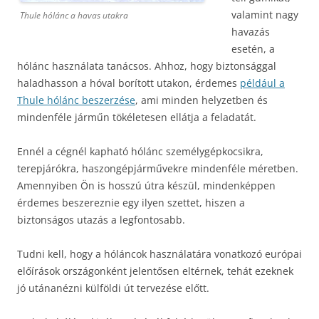
valamint nagy
Thule hólánc a havas utakra
havazás
esetén, a
hólánc használata tanácsos. Ahhoz, hogy biztonsággal
haladhasson a hóval borított utakon, érdemes
például a
Thule hólánc beszerzése
, ami minden helyzetben és
mindenféle járműn tökéletesen ellátja a feladatát.
Ennél a cégnél kapható hólánc személygépkocsikra,
terepjárókra, haszongépjárművekre mindenféle méretben.
Amennyiben Ön is hosszú útra készül, mindenképpen
érdemes beszereznie egy ilyen szettet, hiszen a
biztonságos utazás a legfontosabb.
Tudni kell, hogy a hóláncok használatára vonatkozó európai
előírások országonként jelentősen eltérnek, tehát ezeknek
jó utánanézni külföldi út tervezése előtt.