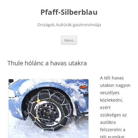
Kilépés
a
Pfaff-Silberblau
tartalomba
Országok, kultúrák gasztronómiája
Menü
Thule hólánc a havas utakra
A téli havas
utakon nagyon
veszélyes
közlekedni,
ezért
szükséges az
autókra
felszerelni a
téli gumikat,