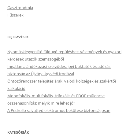
Gasztronómia
Fűszerek
BEJEGYZÉSEK
Nyomáskiegyenlítő füldugó repüléshez: vélemények és gyakori
kérdések utazók szemszögéből
Ingatlan ajándékozási szerződés: jogi buktatók és adózási
biztonság az Újváry Ügyvédi Irodával
Öntözőrendszer telepítés árak: valódi költségek és szakértői
kalkuláció
Monofokális, multifokális, trifokális és EDOF műlencse
összehasonlítás: melyik mire lehet jó?
A Pedrollo szivattyú elektromos bekötése biztonságosan
KATEGÓRIÁK