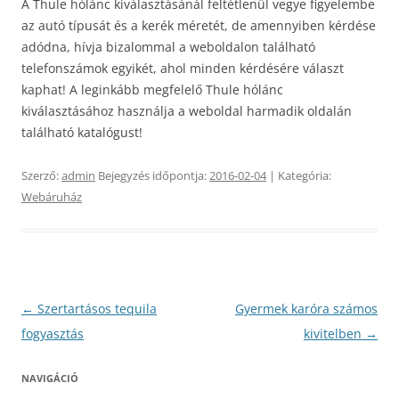
A Thule hólánc kiválasztásánál feltétlenül vegye figyelembe
az autó típusát és a kerék méretét, de amennyiben kérdése
adódna, hívja bizalommal a weboldalon található
telefonszámok egyikét, ahol minden kérdésére választ
kaphat!
A leginkább megfelelő Thule hólánc
kiválasztásához használja a weboldal harmadik oldalán
található katalógust!
Szerző:
admin
Bejegyzés időpontja:
2016-02-04
| Kategória:
Webáruház
Bejegyzés
←
Szertartásos tequila
Gyermek karóra számos
navigáció
fogyasztás
kivitelben
→
NAVIGÁCIÓ