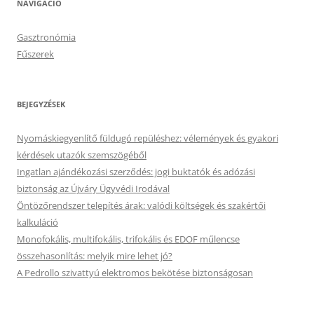
NAVIGÁCIÓ
Gasztronómia
Fűszerek
BEJEGYZÉSEK
Nyomáskiegyenlítő füldugó repüléshez: vélemények és gyakori
kérdések utazók szemszögéből
Ingatlan ajándékozási szerződés: jogi buktatók és adózási
biztonság az Újváry Ügyvédi Irodával
Öntözőrendszer telepítés árak: valódi költségek és szakértői
kalkuláció
Monofokális, multifokális, trifokális és EDOF műlencse
összehasonlítás: melyik mire lehet jó?
A Pedrollo szivattyú elektromos bekötése biztonságosan