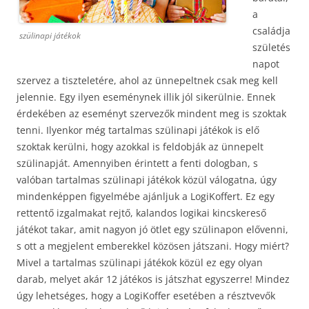
a
családja
szülinapi játékok
születés
napot
szervez a tiszteletére, ahol az ünnepeltnek csak meg kell
jelennie. Egy ilyen eseménynek illik jól sikerülnie. Ennek
érdekében az eseményt szervezők mindent meg is szoktak
tenni. Ilyenkor még tartalmas szülinapi játékok is elő
szoktak kerülni, hogy azokkal is feldobják az ünnepelt
szülinapját. Amennyiben érintett a fenti dologban, s
valóban tartalmas szülinapi játékok közül válogatna, úgy
mindenképpen figyelmébe ajánljuk a LogiKoffert. Ez egy
rettentő izgalmakat rejtő, kalandos logikai kincskereső
játékot takar, amit nagyon jó ötlet egy szülinapon elővenni,
s ott a megjelent emberekkel közösen játszani. Hogy miért?
Mivel a tartalmas szülinapi játékok közül ez egy olyan
darab, melyet akár 12 játékos is játszhat egyszerre! Mindez
úgy lehetséges, hogy a LogiKoffer esetében a résztvevők