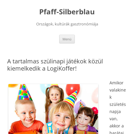
Kilépés
a
Pfaff-Silberblau
tartalomba
Országok, kultúrák gasztronómiája
Menü
A tartalmas szülinapi játékok közül
kiemelkedik a LogiKoffer!
Amikor
valakine
k
születés
napja
van,
akkor a
barátai,