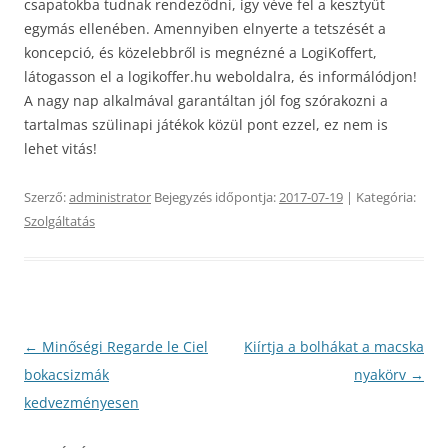
csapatokba tudnak rendeződni, így véve fel a kesztyűt
egymás ellenében. Amennyiben elnyerte a tetszését a
koncepció, és közelebbről is megnézné a LogiKoffert,
látogasson el a logikoffer.hu weboldalra, és informálódjon!
A nagy nap alkalmával garantáltan jól fog szórakozni a
tartalmas szülinapi játékok közül pont ezzel, ez nem is
lehet vitás!
Szerző:
administrator
Bejegyzés időpontja:
2017-07-19
| Kategória:
Szolgáltatás
Bejegyzés
←
Minőségi Regarde le Ciel
Kiírtja a bolhákat a macska
navigáció
bokacsizmák
nyakörv
→
kedvezményesen