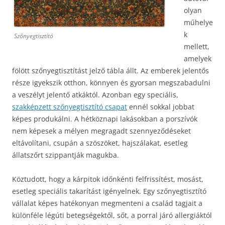
olyan
műhelye
k
Szőnyegtisztító
mellett,
amelyek
fölött szőnyegtisztítást jelző tábla állt. Az emberek jelentős
része igyekszik otthon, könnyen és gyorsan megszabadulni
a veszélyt jelentő atkáktól. Azonban egy speciális,
szakképzett szőnyegtisztító csapat
ennél sokkal jobbat
képes produkálni. A hétköznapi lakásokban a porszívók
nem képesek a mélyen megragadt szennyeződéseket
eltávolítani, csupán a szöszöket, hajszálakat, esetleg
állatszőrt szippantják magukba.
Köztudott, hogy a kárpitok időnkénti felfrissítést, mosást,
esetleg speciális takarítást igényelnek. Egy szőnyegtisztító
vállalat képes hatékonyan megmenteni a család tagjait a
különféle légúti betegségektől, sőt, a porral járó allergiáktól