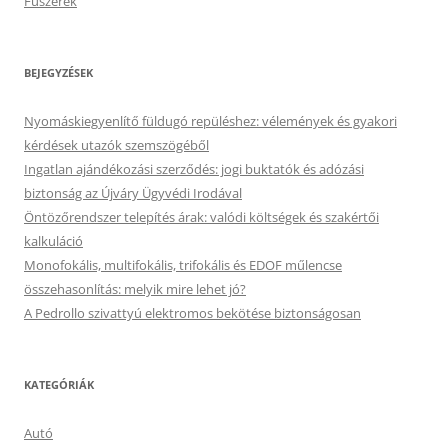
Fűszerek
BEJEGYZÉSEK
Nyomáskiegyenlítő füldugó repüléshez: vélemények és gyakori
kérdések utazók szemszögéből
Ingatlan ajándékozási szerződés: jogi buktatók és adózási
biztonság az Újváry Ügyvédi Irodával
Öntözőrendszer telepítés árak: valódi költségek és szakértői
kalkuláció
Monofokális, multifokális, trifokális és EDOF műlencse
összehasonlítás: melyik mire lehet jó?
A Pedrollo szivattyú elektromos bekötése biztonságosan
KATEGÓRIÁK
Autó