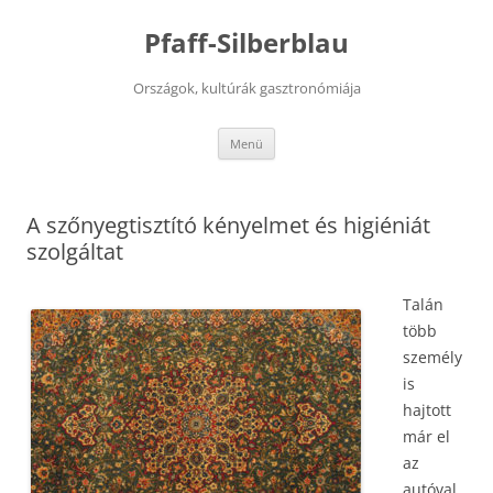
Kilépés
a
Pfaff-Silberblau
tartalomba
Országok, kultúrák gasztronómiája
Menü
A szőnyegtisztító kényelmet és higiéniát
szolgáltat
Talán
több
személy
is
hajtott
már el
az
autóval