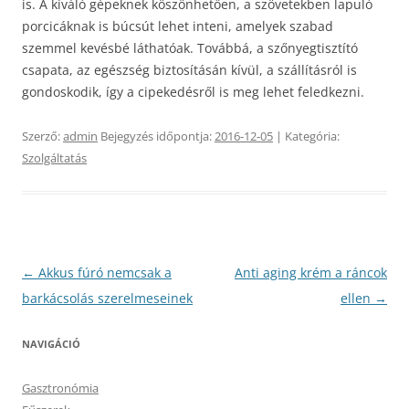
is. A kiváló gépeknek köszönhetően, a szövetekben lapuló
porcicáknak is búcsút lehet inteni, amelyek szabad
szemmel kevésbé láthatóak. Továbbá, a szőnyegtisztító
csapata, az egészség biztosításán kívül, a szállításról is
gondoskodik, így a cipekedésről is meg lehet feledkezni.
Szerző:
admin
Bejegyzés időpontja:
2016-12-05
| Kategória:
Szolgáltatás
Bejegyzés
←
Akkus fúró nemcsak a
Anti aging krém a ráncok
navigáció
barkácsolás szerelmeseinek
ellen
→
NAVIGÁCIÓ
Gasztronómia