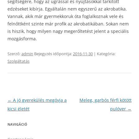
segítségére, hogy az ugrással és nyújtásokkal tarkított
edzéseket kibírja. Egyáltalán nem egyszerű az akrobatika.
Vannak, akik már gyermekkoruk óta foglalkoznak vele és
felnőttként szinte már profik az akrobatikában. Sokan nem
is hiszik, hogy milyen nagy megerőltetést jelent a speciális
mozgásforma.
Szerző:
admin
Bejegyzés időpontja:
2016-11-30
| Kategória:
Szolgáltatás
Bejegyzés
←
A jó gyerekülés megóvja a
Meleg, garbós férfi kötött
navigáció
kicsi életét
pulóver
→
NAVIGÁCIÓ