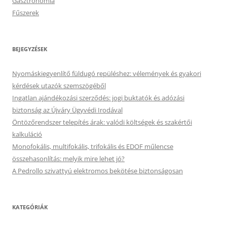
Gasztronómia
Fűszerek
BEJEGYZÉSEK
Nyomáskiegyenlítő füldugó repüléshez: vélemények és gyakori
kérdések utazók szemszögéből
Ingatlan ajándékozási szerződés: jogi buktatók és adózási
biztonság az Újváry Ügyvédi Irodával
Öntözőrendszer telepítés árak: valódi költségek és szakértői
kalkuláció
Monofokális, multifokális, trifokális és EDOF műlencse
összehasonlítás: melyik mire lehet jó?
A Pedrollo szivattyú elektromos bekötése biztonságosan
KATEGÓRIÁK