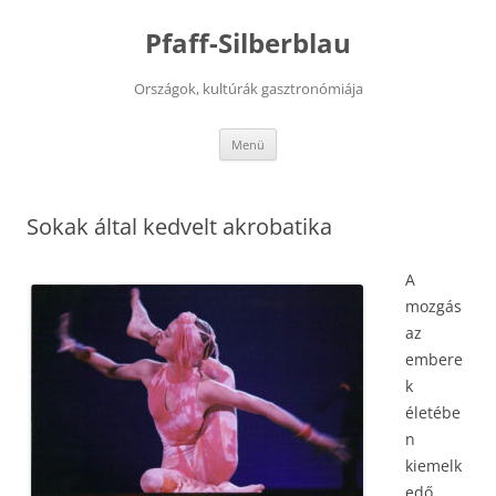
Kilépés
a
Pfaff-Silberblau
tartalomba
Országok, kultúrák gasztronómiája
Menü
Sokak által kedvelt akrobatika
A
mozgás
az
embere
k
életébe
n
kiemelk
edő