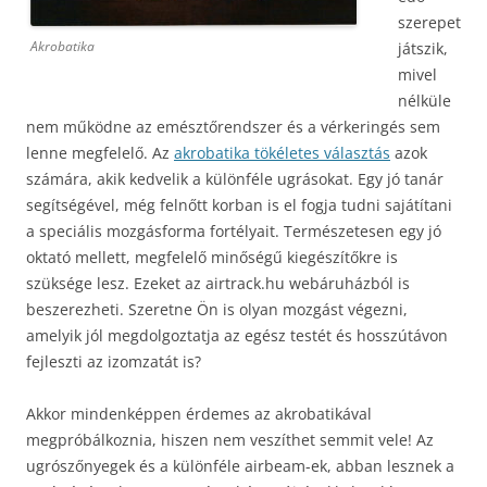
szerepet
Akrobatika
játszik,
mivel
nélküle
nem működne az emésztőrendszer és a vérkeringés sem
lenne megfelelő. Az
akrobatika tökéletes választás
azok
számára, akik kedvelik a különféle ugrásokat. Egy jó tanár
segítségével, még felnőtt korban is el fogja tudni sajátítani
a speciális mozgásforma fortélyait. Természetesen egy jó
oktató mellett, megfelelő minőségű kiegészítőkre is
szüksége lesz. Ezeket az airtrack.hu webáruházból is
beszerezheti. Szeretne Ön is olyan mozgást végezni,
amelyik jól megdolgoztatja az egész testét és hosszútávon
fejleszti az izomzatát is?
Akkor mindenképpen érdemes az akrobatikával
megpróbálkoznia, hiszen nem veszíthet semmit vele! Az
ugrószőnyegek és a különféle airbeam-ek, abban lesznek a