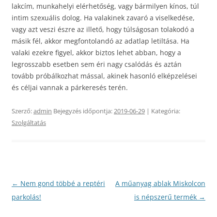
lakcím, munkahelyi elérhetőség, vagy bármilyen kínos, túl
intim szexuális dolog. Ha valakinek zavaró a viselkedése,
vagy azt veszi észre az illető, hogy túlságosan tolakodó a
másik fél, akkor megfontolandó az adatlap letiltása. Ha
valaki ezekre figyel, akkor biztos lehet abban, hogy a
legrosszabb esetben sem éri nagy csalódás és aztán
tovább próbálkozhat mással, akinek hasonló elképzelései
és céljai vannak a párkeresés terén.
Szerző:
admin
Bejegyzés időpontja:
2019-06-29
| Kategória:
Szolgáltatás
Bejegyzés
←
Nem gond többé a reptéri
A műanyag ablak Miskolcon
navigáció
parkolás!
is népszerű termék
→