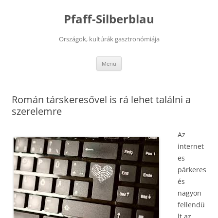
Kilépés
a
Pfaff-Silberblau
tartalomba
Országok, kultúrák gasztronómiája
Menü
Román társkeresővel is rá lehet találni a
szerelemre
Az
internet
es
párkeres
és
nagyon
fellendü
lt az