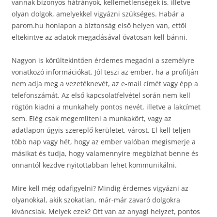
vannak bizonyos hátrányok, kellemetlenségek is, illetve
olyan dolgok, amelyekkel vigyázni szükséges. Habár a
parom.hu honlapon a biztonság első helyen van, ettől
eltekintve az adatok megadásával óvatosan kell bánni.
Nagyon is körültekintően érdemes megadni a személyre
vonatkozó információkat. Jól teszi az ember, ha a profilján
nem adja meg a vezetéknevét, az e-mail címét vagy épp a
telefonszámát. Az első kapcsolatfelvétel során nem kell
rögtön kiadni a munkahely pontos nevét, illetve a lakcímet
sem. Elég csak megemlíteni a munkakört, vagy az
adatlapon úgyis szereplő kerületet, várost. El kell teljen
több nap vagy hét, hogy az ember valóban megismerje a
másikat és tudja, hogy valamennyire megbízhat benne és
onnantól kezdve nyitottabban lehet kommunikálni.
Mire kell még odafigyelni? Mindig érdemes vigyázni az
olyanokkal, akik szokatlan, már-már zavaró dolgokra
kíváncsiak. Melyek ezek? Ott van az anyagi helyzet, pontos