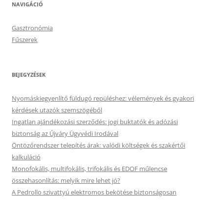
NAVIGÁCIÓ
Gasztronómia
Fűszerek
BEJEGYZÉSEK
Nyomáskiegyenlítő füldugó repüléshez: vélemények és gyakori
kérdések utazók szemszögéből
Ingatlan ajándékozási szerződés: jogi buktatók és adózási
biztonság az Újváry Ügyvédi Irodával
Öntözőrendszer telepítés árak: valódi költségek és szakértői
kalkuláció
Monofokális, multifokális, trifokális és EDOF műlencse
összehasonlítás: melyik mire lehet jó?
A Pedrollo szivattyú elektromos bekötése biztonságosan