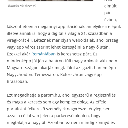
elmúlt
Román társkereső
pár
évben,
köszönhetően a megannyi applikációnak, amelyik erre épül,
illetve annak is, hogy a digitális világ a 21. században a
virágkorát éli. Léteznek már olyan weboldalak, ahol ország
vagy épp város szerint lehet keresgélni a nagy ő után.
Ezekkel akár
Romániában
is kereshetsz párt. Ez
mindenképp jól jön a határon túli magyaroknak, akik nem
Magyarországon akarják megtalálni az igazit, hanem épp
Nagyváradon, Temesváron, Kolozsváron vagy épp
Brassóban.
Ezt megadhatja a parom.hu, ahol egyszerű a regisztrálás,
és maga a keresés sem egy komplex dolog. Az efféle
portálokat felkereső személyek nagyrésze ténylegesen
azzal a céllal van jelen a párkereső oldalon, hogy
megtalálja a nagy őt. Azonban ez nem mindig könnyű és