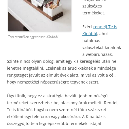
szükséges
termékeket.
Ezért
rendelj Te is
Kínából
, ahol
Top termékek egyenesen Kínából
hatalmas
választékot kínálnak
a webáruházak.
Szinte nincs olyan dolog, amit egy kis keresgélés után ne
lehetne megtalálni. Ezeknek az árucikkeknek a minősége
rengeteget javult az elmúlt évek alatt, mivel az volt a cél,
hogy nemzetközi népszerűségre tegyenek szert.
Úgy tűnik, hogy ez a stratégia bevált. Jobb minőségű
termékeket szerezhetsz be, alacsony árak mellett. Rendelj
Te is Kínából, hogyha nem szeretnél több százezret
elkölteni egy telefonra vagy okosórára. A Kínaibázis
összegyűjtötte a legnépszerűbb termékek listáját,