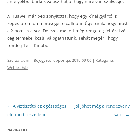
amelyekből bárki kiválaszthatja, hogy mire van szüksége.
A Huawei már bebizonyította, hogy egy kínai gyártó is
képes prémiumminőséget előállítani. Úgy tűnik, hogy most
a Xiaomi-n a sor. De ezek mellett még rengeteg feltörekvő
cég termékei közül válogathatunk. Tehát megéri, hogy
rendelj Te is Kínából!
Szerző:
admin
Bejegyzés időpontja:
2019-09-06
| Kategória:
Webáruház
Bejegyzés
←
A víztisztító az egészséges
Jól jöhet még a rendezvény
navigáció
életmód része lehet
sátor
→
NAVIGÁCIÓ