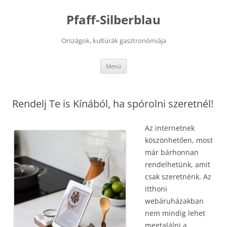
Kilépés
a
Pfaff-Silberblau
tartalomba
Országok, kultúrák gasztronómiája
Menü
Rendelj Te is Kínából, ha spórolni szeretnél!
Az internetnek
köszönhetően, most
már bárhonnan
rendelhetünk, amit
csak szeretnénk. Az
itthoni
webáruházakban
nem mindig lehet
megtalálni a