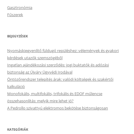
Gasztronómia
Fűszerek
BEJEGYZÉSEK
Nyomáskiegyenlítő füldugó repüléshez: vélemények és gyakori
kérdések utazók szemszögéből
Ingatlan ajándékozási szerződés: jogi buktatók és adózási
biztonság az Újváry Ügyvédi Irodával
Öntözőrendszer telepítés árak: valódi költségek és szakértői
kalkuláció
Monofokális, multifokális, trifokális és EDOF műlencse
összehasonlítás: melyik mire lehet jó?
A Pedrollo szivattyú elektromos bekötése biztonságosan
KATEGÓRIÁK