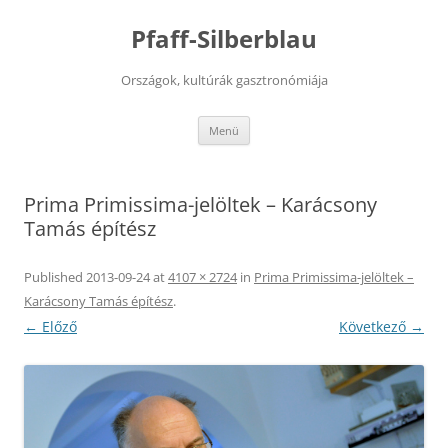
Kilépés
a
Pfaff-Silberblau
tartalomba
Országok, kultúrák gasztronómiája
Menü
Prima Primissima-jelöltek – Karácsony
Tamás építész
Published
2013-09-24
at
4107 × 2724
in
Prima Primissima-jelöltek –
Karácsony Tamás építész
.
← Előző
Következő →