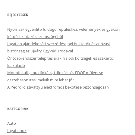
BEJEGYZÉSEK
Nyomáskiegyenlítő füldugó repüléshez: vélemények és gyakori
kérdések utazók szemszögéből
Ingatlan ajándékozási szerződés: jogi buktatók és adózási
biztonság az Újváry Ügyvédi Irodával
Öntözőrendszer telepítés árak: valódi költségek és szakértői
kalkuláció
Monofokális, multifokális, trifokális és EDOF műlencse
összehasonlítás: melyik mire lehet jó?
A Pedrollo szivattyú elektromos bekötése biztonságosan
KATEGÓRIÁK
Autó
Ingatlanok