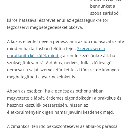
bennünket a
szoba sarkából,
káros hatásával észrevétlenül az egészségünkre tör,
légzőszervi megbetegedéseket okozva.
A közös ellenfél neve a penész, ami az idő múlásával szinte
minden háztartásban felüti a fejét.
Szerencsére a
párátlanító készülék mindig
a rendelkezésünkre áll, ha
szükségünk van rá. A dohos, nedves, fullasztó levegő
nemcsak a saját szervezetünket teszi tönkre, de könnyen
megbetegítheti a gyermekeinket is.
Abban az esetben, ha a penész az otthonunkban
megvetette a lábát, érdemes elgondolkodni a praktikus és
hasznos készülék beszerzésén, hiszen az
életkörülményeink igen hamar javulni kezdenek majd.
A zimankós, téli idő beköszöntésével az ablakok párássá