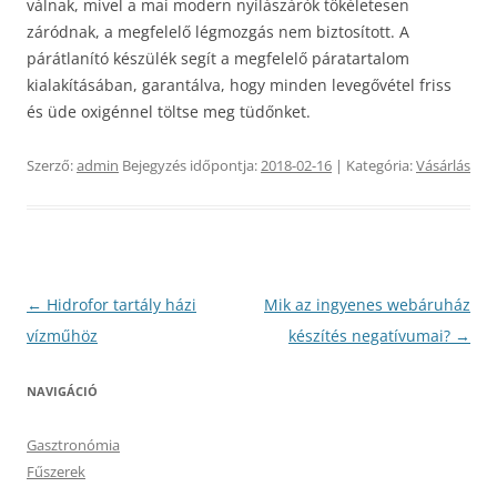
válnak, mivel a mai modern nyílászárók tökéletesen
záródnak, a megfelelő légmozgás nem biztosított. A
párátlanító készülék segít a megfelelő páratartalom
kialakításában, garantálva, hogy minden levegővétel friss
és üde oxigénnel töltse meg tüdőnket.
Szerző:
admin
Bejegyzés időpontja:
2018-02-16
| Kategória:
Vásárlás
Bejegyzés
←
Hidrofor tartály házi
Mik az ingyenes webáruház
navigáció
vízműhöz
készítés negatívumai?
→
NAVIGÁCIÓ
Gasztronómia
Fűszerek