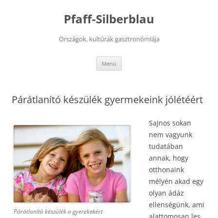
Kilépés
a
Pfaff-Silberblau
tartalomba
Országok, kultúrák gasztronómiája
Menü
Párátlanító készülék gyermekeink jólétéért
Sajnos sokan
nem vagyunk
tudatában
annak, hogy
otthonaink
mélyén akad egy
olyan ádáz
ellenségünk, ami
Párátlanító készülék a gyerekekért
alattomosan les