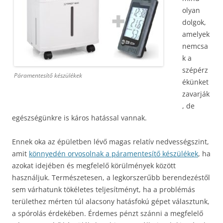
olyan
dolgok,
amelyek
nemcsa
k a
szépérz
Páramentesítő készülékek
ékünket
zavarják
, de
egészségünkre is káros hatással vannak.
Ennek oka az épületben lévő magas relatív nedvességszint,
amit
könnyedén orvosolnak a páramentesítő készülékek
, ha
azokat idejében és megfelelő körülmények között
használjuk. Természetesen, a legkorszerűbb berendezéstől
sem várhatunk tökéletes teljesítményt, ha a problémás
területhez mérten túl alacsony hatásfokú gépet választunk,
a spórolás érdekében.
Érdemes pénzt szánni a megfelelő