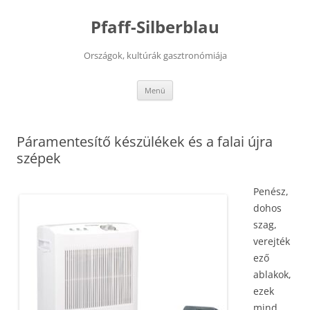
Kilépés
a
Pfaff-Silberblau
tartalomba
Országok, kultúrák gasztronómiája
Menü
Páramentesítő készülékek és a falai újra
szépek
Penész,
dohos
szag,
verejték
ező
ablakok,
ezek
mind