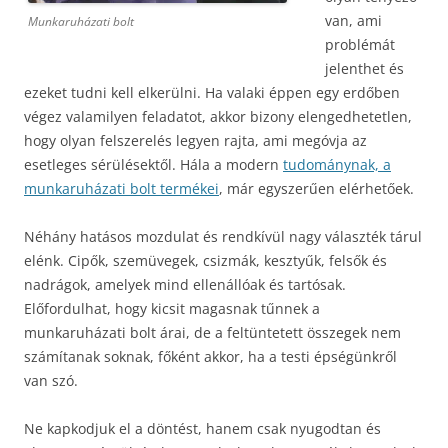
van, ami
Munkaruházati bolt
problémát
jelenthet és
ezeket tudni kell elkerülni. Ha valaki éppen egy erdőben
végez valamilyen feladatot, akkor bizony elengedhetetlen,
hogy olyan felszerelés legyen rajta, ami megóvja az
esetleges sérülésektől. Hála a modern
tudománynak, a
munkaruházati bolt termékei
, már egyszerűen elérhetőek.
Néhány hatásos mozdulat és rendkívül nagy választék tárul
elénk. Cipők, szemüvegek, csizmák, kesztyűk, felsők és
nadrágok, amelyek mind ellenállóak és tartósak.
Előfordulhat, hogy kicsit magasnak tűnnek a
munkaruházati bolt árai, de a feltüntetett összegek nem
számítanak soknak, főként akkor, ha a testi épségünkről
van szó.
Ne kapkodjuk el a döntést, hanem csak nyugodtan és