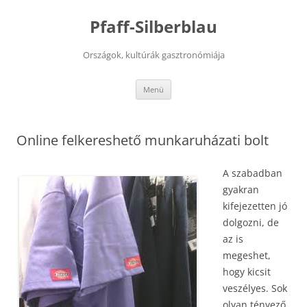
Kilépés
a
Pfaff-Silberblau
tartalomba
Országok, kultúrák gasztronómiája
Menü
Online felkereshető munkaruházati bolt
A szabadban
gyakran
kifejezetten jó
dolgozni, de
az is
megeshet,
hogy kicsit
veszélyes. Sok
olyan tényező