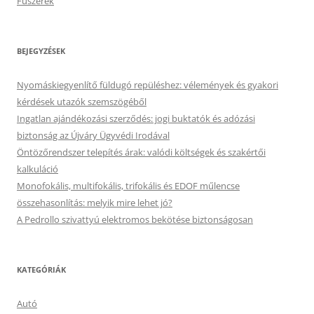
Fűszerek
BEJEGYZÉSEK
Nyomáskiegyenlítő füldugó repüléshez: vélemények és gyakori
kérdések utazók szemszögéből
Ingatlan ajándékozási szerződés: jogi buktatók és adózási
biztonság az Újváry Ügyvédi Irodával
Öntözőrendszer telepítés árak: valódi költségek és szakértői
kalkuláció
Monofokális, multifokális, trifokális és EDOF műlencse
összehasonlítás: melyik mire lehet jó?
A Pedrollo szivattyú elektromos bekötése biztonságosan
KATEGÓRIÁK
Autó