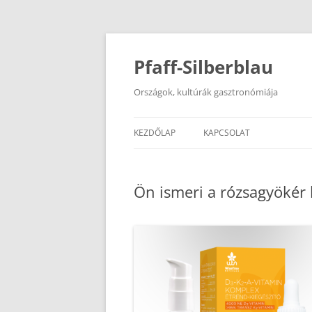
Kilépés
a
tartalomba
Pfaff-Silberblau
Országok, kultúrák gasztronómiája
KEZDŐLAP
KAPCSOLAT
Ön ismeri a rózsagyökér 