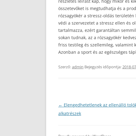
részletes leírást kap, hogy mikor és k
összetevőket is megtudhatja és a pro
rózsagyökér a stressz-oldás területén
védi a szervezetet a stressz ellen és o
tartalmazza, ezért garantáltan semmi
sokan tudnak, az a rózsagyökér kedvez
friss testileg és szellemileg, valamin
Azonban a sport és az egészséges táp
Szerző:
admin
Bejegyzés időpontja:
2018-07
Bejegyzés
←
Elengedhetetlenek az ellenálló tol
navigáció
alkatrészek