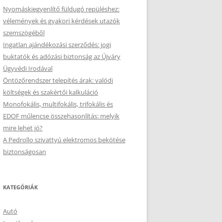
Nyomáskiegyenlítő füldugó repüléshez:
vélemények és gyakori kérdések utazók
szemszögéből
Ingatlan ajándékozási szerződés: jogi
buktatók és adózási biztonság az Újváry
Ügyvédi Irodával
Öntözőrendszer telepítés árak: valódi
költségek és szakértői kalkuláció
Monofokális, multifokális, trifokális és
EDOF műlencse összehasonlítás: melyik
mire lehet jó?
A Pedrollo szivattyú elektromos bekötése
biztonságosan
KATEGÓRIÁK
Autó