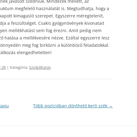
iknek javasolt szedniük. Mindezek mellett, az
duktum megfelelő használatát is. Megtudhatja, hogy a
 kapott kimagasló szerepet. Egyszerre méregtelenít,
ldja a feszültséget. Csakis gyógynövények kivonatait
lyen mellékhatást sem fog érezni. Amit pedig nem
ő hatása a mellékvesére nézve. Ezáltal egyszerre lesz
t könnyedén meg fog birkózni a különböző feladatokkal.
lálkozás elengedhetetlen!
-26
| Kategória:
Szolgáltatás
ókapu
Több pozícióban dönthető kerti szék
→