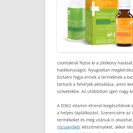
csontoknál fejtse ki a jótékony hatásá
hatékonyságot. Nyugodtan megkérdezhe
bíztatni fogja ennek a terméknek a be
tartozik a fehérjék aktiválása, amin k
szövetekbe. Az utóbbiban igen nagy ká
A D3K2 vitamin étrend-kiegészítőnek s
a helyes táplálkozást. Szerencsére az
termékeket és még utánuk is olvashat
rózsagyökér
készítményeket, akkor lát