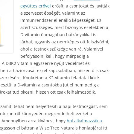
együttes erővel
erősíti a csontokat és javítják
a szervezet épségét, valamint az
immunrendszer ellenálló képességét. Ez
azért szükséges, mert bizonyos esetekben a
D-vitamin önmagában hátrányokkal is
járhat, ugyanis az nem képes ott felszívódni,
ahol a testnek szüksége van rá. Valamivel
befolyásolni kell, hogy márpedig a
t. A D3K2 vitamin egyszerre nyújt védelmet és
ti a háziorvosát ezzel kapcsolatban, hiszen ő is csak
szerzésére. Konkrétan a K2-vitamin feladatai közé
eresztül a D-vitamin a csontokba jut el nem pedig a
rokat tud okozni, hiszen ott csak felhalmozódik.
zámít, tehát nem helyettesíti a napi testmozgást, sem
 internetről könnyedén megrendelheti ezeket a
. Amennyiben arra kíváncsi, hogy
hol alkalmazzák a
ogasson el bátran a Wise Tree Naturals honlapjára! Itt