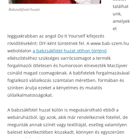
találhat
Babzsákfotel huzat
unk,
amelyek
et
leggyakrabban az angol Do It Yourself kifejezés
rövidítéseként: DIY-ként tüntetnek fel. A www.bab-szem.hu
weboldalon
a babzsákfotel huzat otthon történő
elkészítéséhez szükséges varrócsomagot a termék
forgalmazói ötletesen és humoroson elnevezték MacGyver
csináld magad csomagoknak.
A babfotelek forgalmazásával
foglalkozó vállalkozás számtalan méretben, formában és
színben árulja ezeket a kényelmes és mutatós
ülőalkalmatosságokat.
A babzsákfotel huzat külön is megvásárolható ebből a
webáruházból, így azok, akik már rendelkeznek fotellel, de
megunták annak színét vagy textíliáját, esetleg valamilyen
baleset következtében kiszakadt, könnyen és egyszerűen