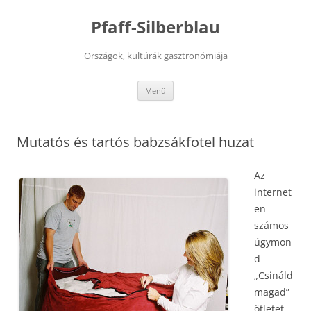
Kilépés
a
Pfaff-Silberblau
tartalomba
Országok, kultúrák gasztronómiája
Menü
Mutatós és tartós babzsákfotel huzat
Az
internet
en
számos
úgymon
d
„Csináld
magad”
ötletet