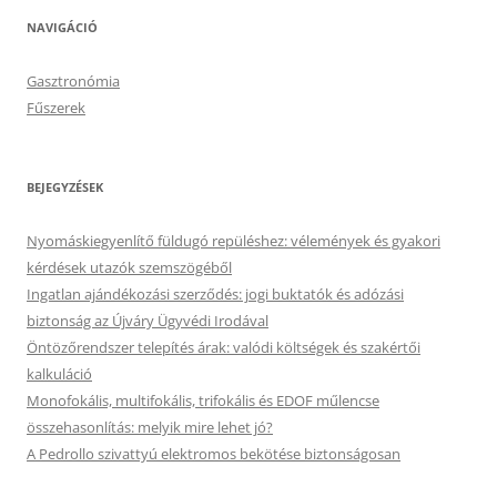
NAVIGÁCIÓ
Gasztronómia
Fűszerek
BEJEGYZÉSEK
Nyomáskiegyenlítő füldugó repüléshez: vélemények és gyakori
kérdések utazók szemszögéből
Ingatlan ajándékozási szerződés: jogi buktatók és adózási
biztonság az Újváry Ügyvédi Irodával
Öntözőrendszer telepítés árak: valódi költségek és szakértői
kalkuláció
Monofokális, multifokális, trifokális és EDOF műlencse
összehasonlítás: melyik mire lehet jó?
A Pedrollo szivattyú elektromos bekötése biztonságosan