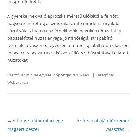
megrendelhetik.
A gyerekeknek való aprócska méretű ülőkétől a felnőtt,
nagyobb méretűig a színskála szinte minden árnyalata
közül választhatnak az érdeklődök maguknak huzatot. A
babzsákfotel huzat anyaga jó minőségű, strapabíró
textíliák, a vászontól egészen a műbőrig találhatunk készen
megvarrt vagy varrásra készen álló, szabásmintával ellátott
huzatokat.
Szerző:
admin
Bejegyzés időpontja:
2015-08-15
| Kategória:
Webáruház
Bejegyzés
←
A terasz bútor minősége
Az Arsenal ajándék remek
navigáció
magáért beszél
választás
→