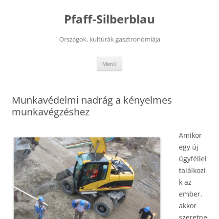
Kilépés
a
Pfaff-Silberblau
tartalomba
Országok, kultúrák gasztronómiája
Menü
Munkavédelmi nadrág a kényelmes
munkavégzéshez
Amikor
egy új
ügyféllel
találkozi
k az
ember,
akkor
szeretne