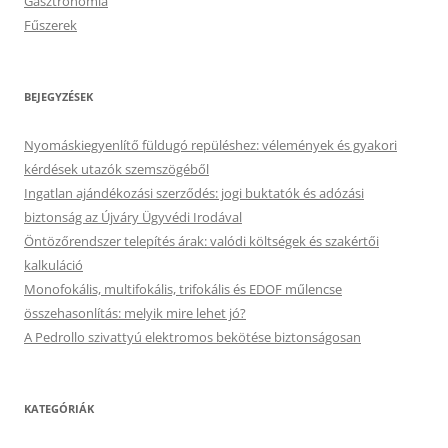
Gasztronómia
Fűszerek
BEJEGYZÉSEK
Nyomáskiegyenlítő füldugó repüléshez: vélemények és gyakori
kérdések utazók szemszögéből
Ingatlan ajándékozási szerződés: jogi buktatók és adózási
biztonság az Újváry Ügyvédi Irodával
Öntözőrendszer telepítés árak: valódi költségek és szakértői
kalkuláció
Monofokális, multifokális, trifokális és EDOF műlencse
összehasonlítás: melyik mire lehet jó?
A Pedrollo szivattyú elektromos bekötése biztonságosan
KATEGÓRIÁK