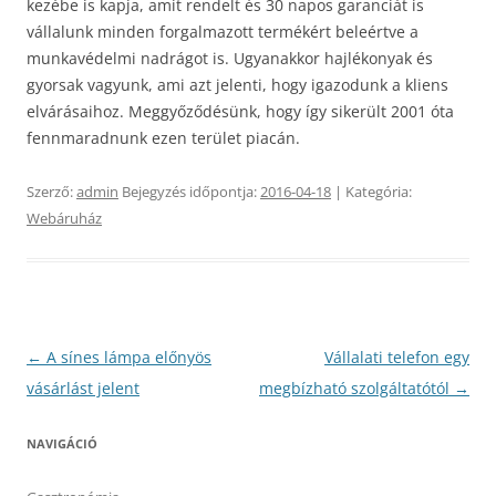
kezébe is kapja, amit rendelt és 30 napos garanciát is
vállalunk minden forgalmazott termékért beleértve a
munkavédelmi nadrágot is. Ugyanakkor hajlékonyak és
gyorsak vagyunk, ami azt jelenti, hogy igazodunk a kliens
elvárásaihoz. Meggyőződésünk, hogy így sikerült 2001 óta
fennmaradnunk ezen terület piacán.
Szerző:
admin
Bejegyzés időpontja:
2016-04-18
| Kategória:
Webáruház
Bejegyzés
←
A sínes lámpa előnyös
Vállalati telefon egy
navigáció
vásárlást jelent
megbízható szolgáltatótól
→
NAVIGÁCIÓ