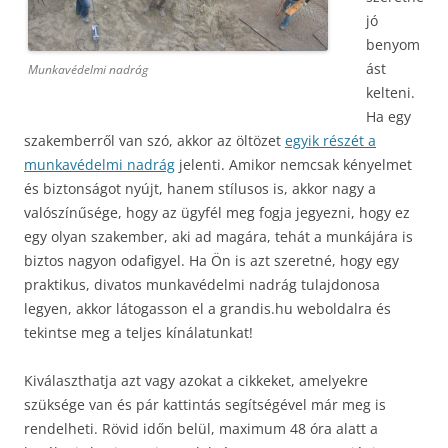
jó
benyom
ást
Munkavédelmi nadrág
kelteni.
Ha egy
szakemberről van szó, akkor az öltözet
egyik részét a
munkavédelmi nadrág
jelenti. Amikor nemcsak kényelmet
és biztonságot nyújt, hanem stílusos is, akkor nagy a
valószínűsége, hogy az ügyfél meg fogja jegyezni, hogy ez
egy olyan szakember, aki ad magára, tehát a munkájára is
biztos nagyon odafigyel. Ha Ön is azt szeretné, hogy egy
praktikus, divatos munkavédelmi nadrág tulajdonosa
legyen, akkor látogasson el a grandis.hu weboldalra és
tekintse meg a teljes kínálatunkat!
Kiválaszthatja azt vagy azokat a cikkeket, amelyekre
szüksége van és pár kattintás segítségével már meg is
rendelheti. Rövid időn belül, maximum 48 óra alatt a