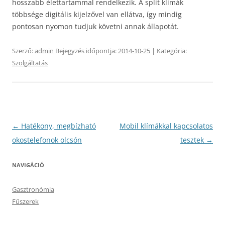
hosszabb élettartammal rendelkezik. A split klímák
többsége digitális kijelzővel van ellátva, így mindig
pontosan nyomon tudjuk követni annak állapotát.
Szerző:
admin
Bejegyzés időpontja:
2014-10-25
| Kategória:
Szolgáltatás
Bejegyzés
←
Hatékony, megbízható
Mobil klímákkal kapcsolatos
navigáció
okostelefonok olcsón
tesztek
→
NAVIGÁCIÓ
Gasztronómia
Fűszerek