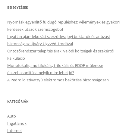
BEJEGYZÉSEK
Nyomáskiegyenlítő füldugó repüléshez: vélemények és gyakori
kérdések utazók szemszögéből
Ingatlan ajándékozási szerződés: jogi buktatók és adózási
biztonság az Újváry Ügyvédi Irodával
Öntözőrendszer telepítés árak: valódi költségek és szakértői
kalkuláció
Monofokális, multifokális, trifokális és EDOF műlencse
összehasonlítás: melyik mire lehet jó?
A Pedrollo szivattyú elektromos bekötése biztonságosan
KATEGÓRIÁK
Autó
Ingatlanok
Internet