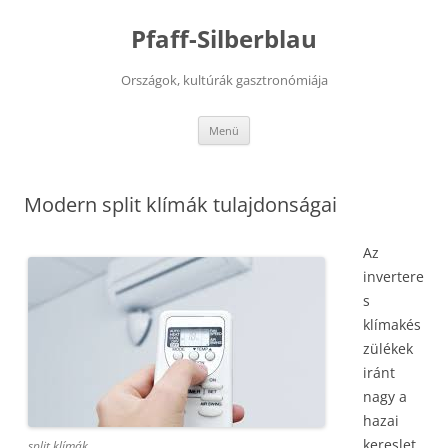
Kilépés
a
Pfaff-Silberblau
tartalomba
Országok, kultúrák gasztronómiája
Menü
Modern split klímák tulajdonságai
Az
invertere
s
klímakés
zülékek
iránt
nagy a
hazai
kereslet.
split klímák