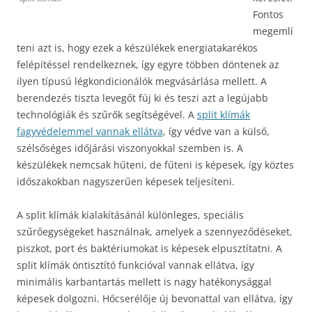
Fontos
megemlí
teni azt is, hogy ezek a készülékek energiatakarékos
felépítéssel rendelkeznek, így egyre többen döntenek az
ilyen típusú légkondicionálók megvásárlása mellett. A
berendezés tiszta levegőt fúj ki és teszi azt a legújabb
technológiák és szűrők segítségével. A
split klímák
fagyvédelemmel vannak ellátva
, így védve van a külső,
szélsőséges időjárási viszonyokkal szemben is. A
készülékek nemcsak hűteni, de fűteni is képesek, így köztes
időszakokban nagyszerűen képesek teljesíteni.
A split klímák kialakításánál különleges, speciális
szűrőegységeket használnak, amelyek a szennyeződéseket,
piszkot, port és baktériumokat is képesek elpusztítatni. A
split klímák öntisztító funkcióval vannak ellátva, így
minimális karbantartás mellett is nagy hatékonysággal
képesek dolgozni. Hőcserélője új bevonattal van ellátva, így