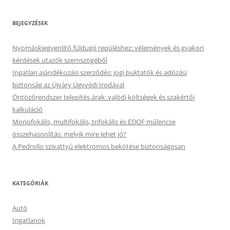
BEJEGYZÉSEK
Nyomáskiegyenlítő füldugó repüléshez: vélemények és gyakori
kérdések utazók szemszögéből
Ingatlan ajándékozási szerződés: jogi buktatók és adózási
biztonság az Újváry Ügyvédi Irodával
Öntözőrendszer telepítés árak: valódi költségek és szakértői
kalkuláció
Monofokális, multifokális, trifokális és EDOF műlencse
összehasonlítás: melyik mire lehet jó?
A Pedrollo szivattyú elektromos bekötése biztonságosan
KATEGÓRIÁK
Autó
Ingatlanok