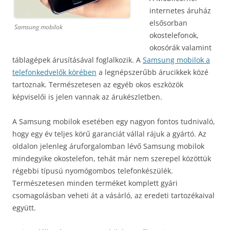
internetes áruház
elsősorban
Samsung mobilok
okostelefonok,
okosórák valamint
táblagépek árusításával foglalkozik. A
Samsung mobilok a
telefonkedvelők körében
a legnépszerűbb árucikkek közé
tartoznak. Természetesen az egyéb okos eszközök
képviselői is jelen vannak az árukészletben.
A Samsung mobilok esetében egy nagyon fontos tudnivaló,
hogy egy év teljes körű garanciát vállal rájuk a gyártó. Az
oldalon jelenleg áruforgalomban lévő Samsung mobilok
mindegyike okostelefon, tehát már nem szerepel közöttük
régebbi típusú nyomógombos telefonkészülék.
Természetesen minden terméket komplett gyári
csomagolásban veheti át a vásárló, az eredeti tartozékaival
együtt.