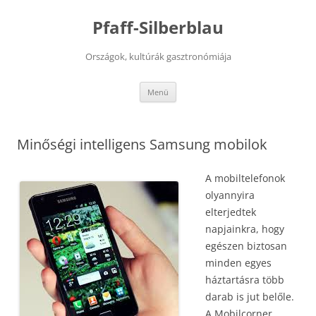
Kilépés
a
Pfaff-Silberblau
tartalomba
Országok, kultúrák gasztronómiája
Menü
Minőségi intelligens Samsung mobilok
A mobiltelefonok
olyannyira
elterjedtek
napjainkra, hogy
egészen biztosan
minden egyes
háztartásra több
darab is jut belőle.
A Mobilcorner