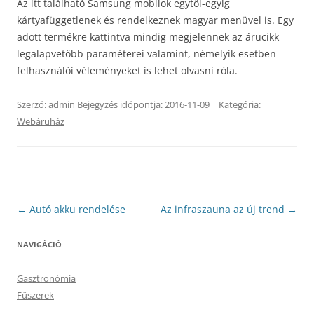
Az itt található Samsung mobilok egytől-egyig
kártyafüggetlenek és rendelkeznek magyar menüvel is. Egy
adott termékre kattintva mindig megjelennek az árucikk
legalapvetőbb paraméterei valamint, némelyik esetben
felhasználói véleményeket is lehet olvasni róla.
Szerző:
admin
Bejegyzés időpontja:
2016-11-09
| Kategória:
Webáruház
Bejegyzés
←
Autó akku rendelése
Az infraszauna az új trend
→
navigáció
NAVIGÁCIÓ
Gasztronómia
Fűszerek