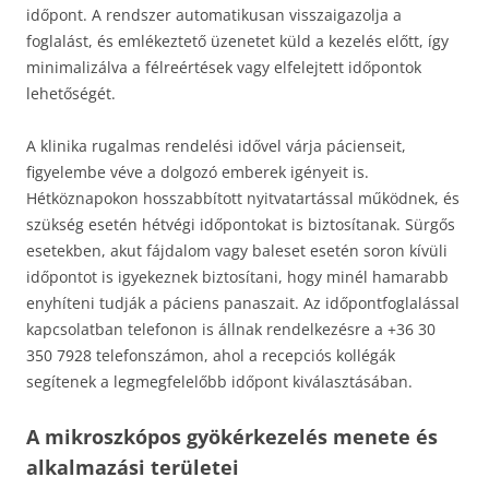
időpont. A rendszer automatikusan visszaigazolja a
foglalást, és emlékeztető üzenetet küld a kezelés előtt, így
minimalizálva a félreértések vagy elfelejtett időpontok
lehetőségét.
A klinika rugalmas rendelési idővel várja pácienseit,
figyelembe véve a dolgozó emberek igényeit is.
Hétköznapokon hosszabbított nyitvatartással működnek, és
szükség esetén hétvégi időpontokat is biztosítanak. Sürgős
esetekben, akut fájdalom vagy baleset esetén soron kívüli
időpontot is igyekeznek biztosítani, hogy minél hamarabb
enyhíteni tudják a páciens panaszait. Az időpontfoglalással
kapcsolatban telefonon is állnak rendelkezésre a +36 30
350 7928 telefonszámon, ahol a recepciós kollégák
segítenek a legmegfelelőbb időpont kiválasztásában.
A mikroszkópos gyökérkezelés menete és
alkalmazási területei