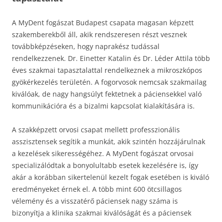
A MyDent fogászat Budapest csapata magasan képzett
szakemberekből áll, akik rendszeresen részt vesznek
továbbképzéseken, hogy naprakész tudással
rendelkezzenek. Dr. Einetter Katalin és Dr. Léder Attila több
éves szakmai tapasztalattal rendelkeznek a mikroszkópos
gyökérkezelés területén. A fogorvosok nemcsak szakmailag
kiválóak, de nagy hangsúlyt fektetnek a páciensekkel való
kommunikációra és a bizalmi kapcsolat kialakítására is.
A szakképzett orvosi csapat mellett professzionális
asszisztensek segítik a munkát, akik szintén hozzájárulnak
a kezelések sikerességéhez. A MyDent fogászat orvosai
specializálódtak a bonyolultabb esetek kezelésére is, így
akár a korábban sikertelenül kezelt fogak esetében is kiváló
eredményeket érnek el. A több mint 600 ötcsillagos
vélemény és a visszatérő páciensek nagy száma is
bizonyítja a klinika szakmai kiválóságát és a páciensek