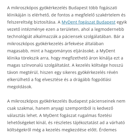
A mikroszkópos gyökérkezelés Budapest több fogászati
klinikáján is elérhető, de fontos a megfelelő szakértelem és
felszereltség biztosítása. A
MyDent fogászat Budapest
egyik
vezető intézménye ezen a területen, ahol a legmodernebb
technológiát alkalmazzák a páciensek szolgálatában. Bár a
mikroszkópos gyökérkezelés árfekvése általában
magasabb, mint a hagyományos eljárásoké, a MyDent
klinika törekszik arra, hogy megfizethető áron kínálja ezt a
magas színvonalú szolgáltatást. A kezelés költsége hosszú
távon megtérül, hiszen egy sikeres gyökérkezelés révén
elkerülhető a fog elvesztése és a drágább fogpótlási
megoldások.
A mikroszkópos gyökérkezelés Budapest pácienseinek nem
csak szakmai, hanem anyagi szempontból is kedvező
választás lehet. A MyDent fogászat rugalmas fizetési
lehetőségeket kínál, és részletes tájékoztatást ad a várható
költségekről még a kezelés megkezdése előtt. Érdemes