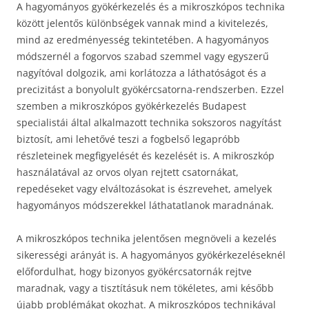
A hagyományos gyökérkezelés és a mikroszkópos technika
között jelentős különbségek vannak mind a kivitelezés,
mind az eredményesség tekintetében. A hagyományos
módszernél a fogorvos szabad szemmel vagy egyszerű
nagyítóval dolgozik, ami korlátozza a láthatóságot és a
precizitást a bonyolult gyökércsatorna-rendszerben. Ezzel
szemben a mikroszkópos gyökérkezelés Budapest
specialistái által alkalmazott technika sokszoros nagyítást
biztosít, ami lehetővé teszi a fogbelső legapróbb
részleteinek megfigyelését és kezelését is. A mikroszkóp
használatával az orvos olyan rejtett csatornákat,
repedéseket vagy elváltozásokat is észrevehet, amelyek
hagyományos módszerekkel láthatatlanok maradnának.
A mikroszkópos technika jelentősen megnöveli a kezelés
sikerességi arányát is. A hagyományos gyökérkezeléseknél
előfordulhat, hogy bizonyos gyökércsatornák rejtve
maradnak, vagy a tisztításuk nem tökéletes, ami később
újabb problémákat okozhat. A mikroszkópos technikával