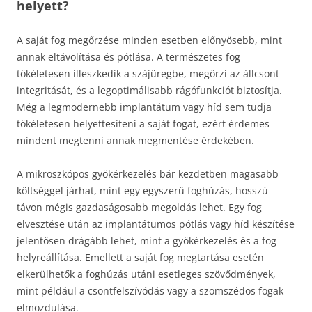
helyett?
A saját fog megőrzése minden esetben előnyösebb, mint
annak eltávolítása és pótlása. A természetes fog
tökéletesen illeszkedik a szájüregbe, megőrzi az állcsont
integritását, és a legoptimálisabb rágófunkciót biztosítja.
Még a legmodernebb implantátum vagy híd sem tudja
tökéletesen helyettesíteni a saját fogat, ezért érdemes
mindent megtenni annak megmentése érdekében.
A mikroszkópos gyökérkezelés bár kezdetben magasabb
költséggel járhat, mint egy egyszerű foghúzás, hosszú
távon mégis gazdaságosabb megoldás lehet. Egy fog
elvesztése után az implantátumos pótlás vagy híd készítése
jelentősen drágább lehet, mint a gyökérkezelés és a fog
helyreállítása. Emellett a saját fog megtartása esetén
elkerülhetők a foghúzás utáni esetleges szövődmények,
mint például a csontfelszívódás vagy a szomszédos fogak
elmozdulása.