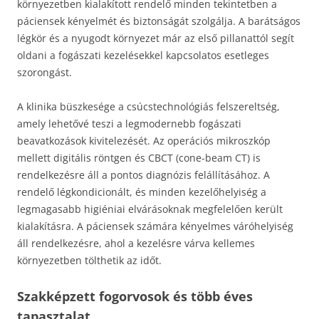
környezetben kialakított rendelő minden tekintetben a
páciensek kényelmét és biztonságát szolgálja. A barátságos
légkör és a nyugodt környezet már az első pillanattól segít
oldani a fogászati kezelésekkel kapcsolatos esetleges
szorongást.
A klinika büszkesége a csúcstechnológiás felszereltség,
amely lehetővé teszi a legmodernebb fogászati
beavatkozások kivitelezését. Az operációs mikroszkóp
mellett digitális röntgen és CBCT (cone-beam CT) is
rendelkezésre áll a pontos diagnózis felállításához. A
rendelő légkondicionált, és minden kezelőhelyiség a
legmagasabb higiéniai elvárásoknak megfelelően került
kialakításra. A páciensek számára kényelmes váróhelyiség
áll rendelkezésre, ahol a kezelésre várva kellemes
környezetben tölthetik az időt.
Szakképzett fogorvosok és több éves
tapasztalat