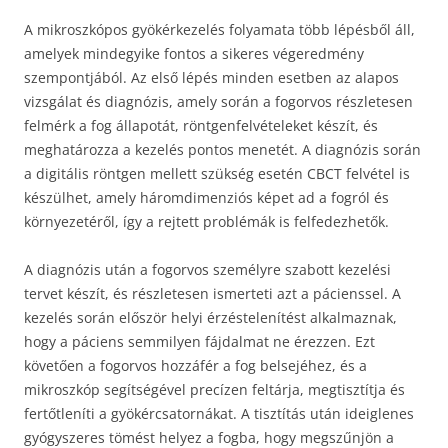
A mikroszkópos gyökérkezelés folyamata több lépésből áll,
amelyek mindegyike fontos a sikeres végeredmény
szempontjából. Az első lépés minden esetben az alapos
vizsgálat és diagnózis, amely során a fogorvos részletesen
felmérk a fog állapotát, röntgenfelvételeket készít, és
meghatározza a kezelés pontos menetét. A diagnózis során
a digitális röntgen mellett szükség esetén CBCT felvétel is
készülhet, amely háromdimenziós képet ad a fogról és
környezetéről, így a rejtett problémák is felfedezhetők.
A diagnózis után a fogorvos személyre szabott kezelési
tervet készít, és részletesen ismerteti azt a pácienssel. A
kezelés során először helyi érzéstelenítést alkalmaznak,
hogy a páciens semmilyen fájdalmat ne érezzen. Ezt
követően a fogorvos hozzáfér a fog belsejéhez, és a
mikroszkóp segítségével precízen feltárja, megtisztítja és
fertőtleníti a gyökércsatornákat. A tisztítás után ideiglenes
gyógyszeres tömést helyez a fogba, hogy megszűnjön a