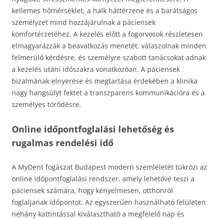
kellemes hőmérséklet, a halk háttérzene és a barátságos
személyzet mind hozzájárulnak a páciensek
komfortérzetéhez. A kezelés előtt a fogorvosok részletesen
elmagyarázzák a beavatkozás menetét, válaszolnak minden
felmerülő kérdésre, és személyre szabott tanácsokat adnak
a kezelés utáni időszakra vonatkozóan. A páciensek
bizalmának elnyerése és megtartása érdekében a klinika
nagy hangsúlyt fektet a transzparens kommunikációra és a
személyes törődésre.
Online időpontfoglalási lehetőség és
rugalmas rendelési idő
A MyDent fogászat Budapest modern szemléletét tükrözi az
online időpontfoglalási rendszer, amely lehetővé teszi a
páciensek számára, hogy kényelmesen, otthonról
foglaljanak időpontot. Az egyszerűen használható felületen
néhány kattintással kiválasztható a megfelelő nap és