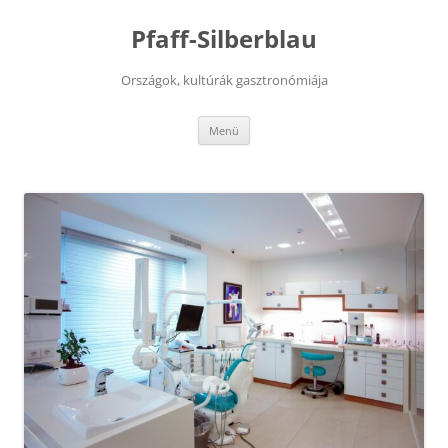
Kilépés
a
Pfaff-Silberblau
tartalomba
Országok, kultúrák gasztronómiája
Menü