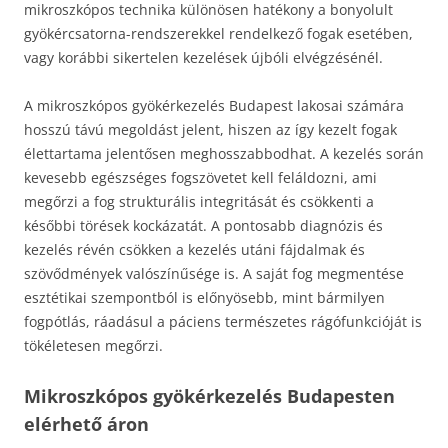
mikroszkópos technika különösen hatékony a bonyolult
gyökércsatorna-rendszerekkel rendelkező fogak esetében,
vagy korábbi sikertelen kezelések újbóli elvégzésénél.
A mikroszkópos gyökérkezelés Budapest lakosai számára
hosszú távú megoldást jelent, hiszen az így kezelt fogak
élettartama jelentősen meghosszabbodhat. A kezelés során
kevesebb egészséges fogszövetet kell feláldozni, ami
megőrzi a fog strukturális integritását és csökkenti a
későbbi törések kockázatát. A pontosabb diagnózis és
kezelés révén csökken a kezelés utáni fájdalmak és
szövődmények valószínűsége is. A saját fog megmentése
esztétikai szempontból is előnyösebb, mint bármilyen
fogpótlás, ráadásul a páciens természetes rágófunkcióját is
tökéletesen megőrzi.
Mikroszkópos gyökérkezelés Budapesten
elérhető áron