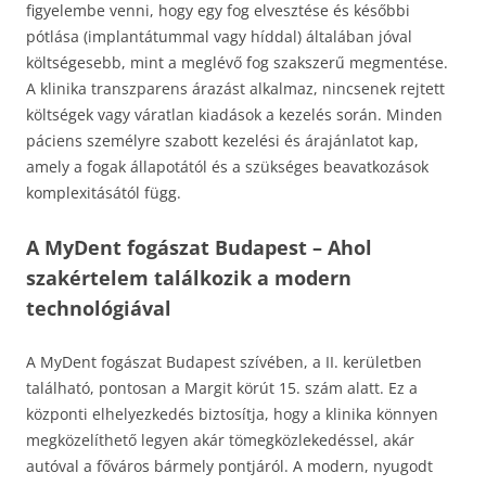
figyelembe venni, hogy egy fog elvesztése és későbbi
pótlása (implantátummal vagy híddal) általában jóval
költségesebb, mint a meglévő fog szakszerű megmentése.
A klinika transzparens árazást alkalmaz, nincsenek rejtett
költségek vagy váratlan kiadások a kezelés során. Minden
páciens személyre szabott kezelési és árajánlatot kap,
amely a fogak állapotától és a szükséges beavatkozások
komplexitásától függ.
A MyDent fogászat Budapest – Ahol
szakértelem találkozik a modern
technológiával
A MyDent fogászat Budapest szívében, a II. kerületben
található, pontosan a Margit körút 15. szám alatt. Ez a
központi elhelyezkedés biztosítja, hogy a klinika könnyen
megközelíthető legyen akár tömegközlekedéssel, akár
autóval a főváros bármely pontjáról. A modern, nyugodt