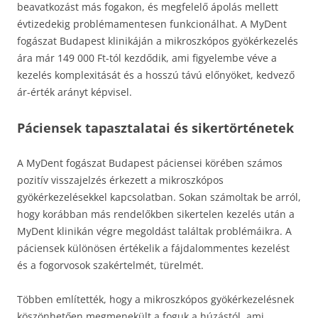
beavatkozást más fogakon, és megfelelő ápolás mellett
évtizedekig problémamentesen funkcionálhat. A MyDent
fogászat Budapest klinikáján a mikroszkópos gyökérkezelés
ára már 149 000 Ft-tól kezdődik, ami figyelembe véve a
kezelés komplexitását és a hosszú távú előnyöket, kedvező
ár-érték arányt képvisel.
Páciensek tapasztalatai és sikertörténetek
A MyDent fogászat Budapest páciensei körében számos
pozitív visszajelzés érkezett a mikroszkópos
gyökérkezelésekkel kapcsolatban. Sokan számoltak be arról,
hogy korábban más rendelőkben sikertelen kezelés után a
MyDent klinikán végre megoldást találtak problémáikra. A
páciensek különösen értékelik a fájdalommentes kezelést
és a fogorvosok szakértelmét, türelmét.
Többen említették, hogy a mikroszkópos gyökérkezelésnek
köszönhetően megmenekült a foguk a húzástól, ami