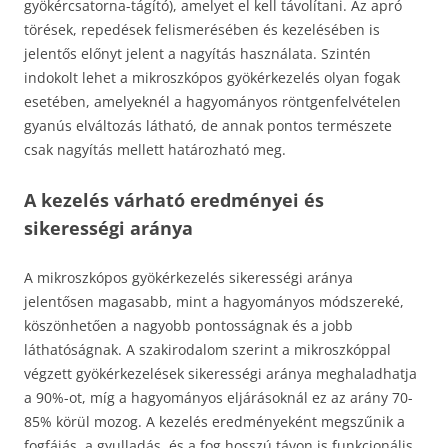
gyökércsatorna-tágító), amelyet el kell távolítani. Az apró
törések, repedések felismerésében és kezelésében is
jelentős előnyt jelent a nagyítás használata. Szintén
indokolt lehet a mikroszkópos gyökérkezelés olyan fogak
esetében, amelyeknél a hagyományos röntgenfelvételen
gyanús elváltozás látható, de annak pontos természete
csak nagyítás mellett határozható meg.
A kezelés várható eredményei és
sikerességi aránya
A mikroszkópos gyökérkezelés sikerességi aránya
jelentősen magasabb, mint a hagyományos módszereké,
köszönhetően a nagyobb pontosságnak és a jobb
láthatóságnak. A szakirodalom szerint a mikroszkóppal
végzett gyökérkezelések sikerességi aránya meghaladhatja
a 90%-ot, míg a hagyományos eljárásoknál ez az arány 70-
85% körül mozog. A kezelés eredményeként megszűnik a
fogfájás, a gyulladás, és a fog hosszú távon is funkcionális