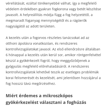
vérellátását, ezáltal törékenyebbé válhat, így a megfelelő
védelem érdekében gyakran fogkorona vagy betét készítése
javasolt. A helyreállítás módja függ a fog helyzetétől, a
megmaradt foganyag mennyiségétől és a rágóerők
nagyságától az adott területen.
A kezelés után a fogorvos részletes tanácsokat ad az
otthoni ápolásra vonatkozóan, és rendszeres
kontrollvizsgálatokat javasol. Az első ellenőrzésre általában
6 hónappal a kezelés után kerül sor, amikor röntgenfelvétel
készül a gyökérkezelt fogról, hogy meggyőződjenek a
gyógyulás megfelelő előrehaladásáról. A rendszeres
kontrollvizsgálatok lehetővé teszik az esetleges problémák
korai felismerését és kezelését, ami jelentősen hozzájárul a
fog hosszú távú megőrzéséhez.
Miért érdemes a mikroszkópos
gyökérkezelést választani a foghúzás