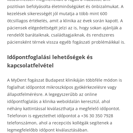
pozitívan befolyásolta életminőségüket és önbizalmukat. A
kezelések sikerességét jól mutatja a több mint 600
ötcsillagos értékelés, amit a klinika az évek során kapott. A
páciensek elégedettségét jelzi az is, hogy sokan ajánlják a
rendelőt barátaiknak, családtagjaiknak, és rendszeres
páciensként térnek vissza egyéb fogászati problémáikkal is.
Időpontfoglalási lehetőségek és
kapcsolatfelvétel
A MyDent fogászat Budapest klinikáján többféle módon is
foglalhat időpontot mikroszkópos gyökérkezelésre vagy
állapotfelmérésre. A legegyszerűbb az online
időpontfoglalás a klinika weboldalán keresztül, ahol
néhány kattintással kiválaszthatja a megfelelő időpontot.
Telefonon is egyeztethet időpontot a +36 30 350 7928
telefonszámon, ahol a recepciós kollégák segítenek a
legmegfelelőbb időpont kiválasztásában.