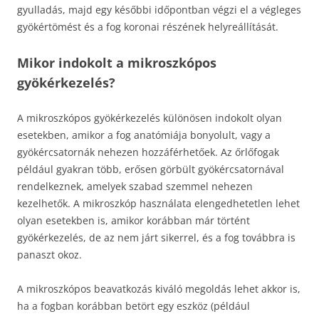
gyulladás, majd egy későbbi időpontban végzi el a végleges
gyökértömést és a fog koronai részének helyreállítását.
Mikor indokolt a mikroszkópos
gyökérkezelés?
A mikroszkópos gyökérkezelés különösen indokolt olyan
esetekben, amikor a fog anatómiája bonyolult, vagy a
gyökércsatornák nehezen hozzáférhetőek. Az őrlőfogak
például gyakran több, erősen görbült gyökércsatornával
rendelkeznek, amelyek szabad szemmel nehezen
kezelhetők. A mikroszkóp használata elengedhetetlen lehet
olyan esetekben is, amikor korábban már történt
gyökérkezelés, de az nem járt sikerrel, és a fog továbbra is
panaszt okoz.
A mikroszkópos beavatkozás kiváló megoldás lehet akkor is,
ha a fogban korábban betört egy eszköz (például