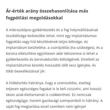
Ár-érték arány összehasonlítása más
fogpótlási megoldásokkal
A mikroszkópos gyökérkezelés és a fog helyreállításának
összköltsége kedvezőbb lehet, mint egy implantátumos
fogpótlás vagy híd készítésének teljes költsége. Az
implantátum beültetése, a csontpótlás (ha szükséges), és a
korona elkészítése együttesen akár kétszerese is lehet a
gyökérkezelés és koronakészítés költségének. Emellett az
implantátumos kezelés hosszabb időt vesz igénybe, és
több beavatkozással jár.
A hídkészítés hátránya, hogy a szomszédos, esetleg
teljesen egészséges fogakat is le kell csiszolni, ami hosszú
távon azok élettartamát is csökkentheti. Ez nemcsak
egészségügyi, hanem gazdasági szempontból is hátrány. A
saját fog megtartása ezzel szemben nem igényel