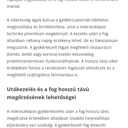
marad.
A sikeresség egyik kulcsa a gyökércsatornák tökéletes
megtisztítása és fertőtlenítése, amit a mikroszkópos
technika jelentősen megkönnyít. A kezelés után a fog
általában néhány napig érzékeny lehet, de ez fokozatosan
megszűnik. A gyökérkezelt fogak megfelelő restauráció
(tömés, betét vagy korona) esetén évtizedekig
problémamentesen funkcionálhatnak. A hosszú távú siker
érdekében fontos a rendszeres fogászati ellenőrzés és a
megfelelő szájhigiénia fenntartása is.
Utókezelés és a fog hosszú távú
megőrzésének lehetőségei
A mikroszkópos gyökérkezelés után a fog hosszú távú
megőrzése érdekében általában további helyreállítási
eljárásokra van szükség. A gyökérkezelt fog elveszíti