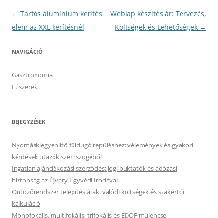
Bejegyzés
←
Tartós alumínium kerítés
Weblap készítés ár: Tervezés,
navigáció
elem az XXL kerítésnél
Költségek és Lehetőségek
→
NAVIGÁCIÓ
Gasztronómia
Fűszerek
BEJEGYZÉSEK
Nyomáskiegyenlítő füldugó repüléshez: vélemények és gyakori
kérdések utazók szemszögéből
Ingatlan ajándékozási szerződés: jogi buktatók és adózási
biztonság az Újváry Ügyvédi Irodával
Öntözőrendszer telepítés árak: valódi költségek és szakértői
kalkuláció
Monofokális, multifokális, trifokális és EDOF műlencse