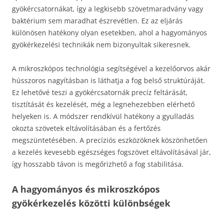
gyökércsatornákat, így a legkisebb szövetmaradvány vagy
baktérium sem maradhat észrevétlen. Ez az eljárás
különösen hatékony olyan esetekben, ahol a hagyományos
gyökérkezelési technikák nem bizonyultak sikeresnek.
A mikroszkópos technológia segítségével a kezelőorvos akár
hússzoros nagyításban is láthatja a fog belső struktúráját.
Ez lehetővé teszi a gyökércsatornák precíz feltárását,
tisztítását és kezelését, még a legnehezebben elérhető
helyeken is. A módszer rendkívül hatékony a gyulladás
okozta szövetek eltávolításában és a fertőzés
megszüntetésében. A precíziós eszközöknek köszönhetően
a kezelés kevesebb egészséges fogszövet eltávolításával jár,
így hosszabb távon is megőrizhető a fog stabilitása.
A hagyományos és mikroszkópos
gyökérkezelés közötti különbségek