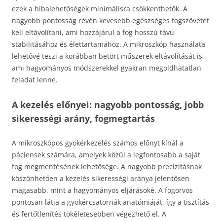
ezek a hibalehetőségek minimálisra csökkenthetők. A
nagyobb pontosság révén kevesebb egészséges fogszövetet
kell eltávolítani, ami hozzájárul a fog hosszú távú
stabilitásához és élettartamához. A mikroszkóp használata
lehetővé teszi a korábban betört műszerek eltávolítását is,
ami hagyományos módszerekkel gyakran megoldhatatlan
feladat lenne.
A kezelés előnyei: nagyobb pontosság, jobb
sikerességi arány, fogmegtartás
A mikroszkópos gyökérkezelés számos előnyt kínál a
páciensek számára, amelyek közül a legfontosabb a saját
fog megmentésének lehetősége. A nagyobb precizitásnak
köszönhetően a kezelés sikerességi aránya jelentősen
magasabb, mint a hagyományos eljárásoké. A fogorvos
pontosan látja a gyökércsatornák anatómiáját, így a tisztítás
és fertőtlenítés tökéletesebben végezhető el. A