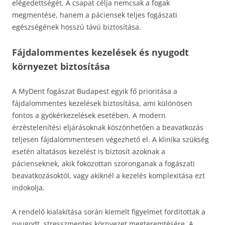
elégedettségét. A csapat célja nemcsak a fogak
megmentése, hanem a páciensek teljes fogászati
egészségének hosszú távú biztosítása.
Fájdalommentes kezelések és nyugodt
környezet biztosítása
A MyDent fogászat Budapest egyik fő prioritása a
fájdalommentes kezelések biztosítása, ami különösen
fontos a gyökérkezelések esetében. A modern
érzéstelenítési eljárásoknak köszönhetően a beavatkozás
teljesen fájdalommentesen végezhető el. A klinika szükség
esetén altatásos kezelést is biztosít azoknak a
pácienseknek, akik fokozottan szoronganak a fogászati
beavatkozásoktól, vagy akiknél a kezelés komplexitása ezt
indokolja.
A rendelő kialakítása során kiemelt figyelmet fordítottak a
nyugodt, stresszmentes környezet megteremtésére. A