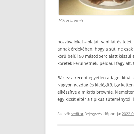
Mikrós brownie
hozzávalókat – olajat, vaníliát és teje
annak érdekében, hogy a süti ne csak
körülbelül 90 másodperc alatt készül 
köretek kerülhetnek, például fagylalt,
Bár ez a recept egyetlen adagot kínál 
Nagyon gazdag és kielégítő, így ketten
elkészítve a mikrós brownie, kiemelte
egy kicsit eltér a tipikus süteménytől
Szerző:
seditor
Bejegyzés időpontja:
2022-0