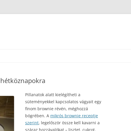
 hétköznapokra
Pillanatok alatt kielégítheti a
süteményekkel kapcsolatos vágyait egy
finom brownie révén, méghozzá
bögrében. A
mikrós brownie receptje
szerint
, legelőször össze kell kavarni a
száraz hozzávalókat – lisztet, cukrot,