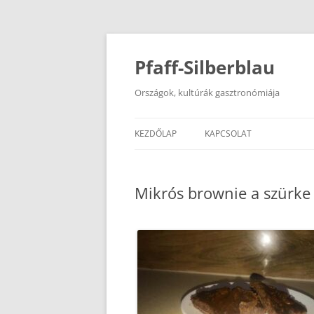
Kilépés
a
tartalomba
Pfaff-Silberblau
Országok, kultúrák gasztronómiája
KEZDŐLAP
KAPCSOLAT
Mikrós brownie a szürke