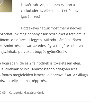
kakaót, sót. Adjuk hozzá ezután a
csokoládéreszeléket, mert ettől lesz
igazán ízes!
Hozzákeverhetjük most már a nedves
t. Szórhatunk még néhány csokireszeléket a tetejére is
 finom, de díszes is legyen. Mikrohullámú sütőben
el. Amint készen van az édesség, a tetejére a kedvenc
 tejszínhab, porcukor, bogyós gyümölcsök.
a bögrében, de ez 2 felnőttnek is tökéletesen elég.
 is jóllaknak belőle. Amikor kisebb adagban lesz
n fontos megfelelően kimérni a hozzávalókat. Az állaga
, hiszen teljesen másképp készül.
9-05
| Kategória:
Gasztronómia