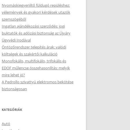
Nyomáskiegyenlítő füldugó repüléshez:
vélemények és gyakori kérdések utazók
szemszögéből
Ingatlan ajándékozási szerződés: jogi
buktatók és adózási biztonság az Újváry
Ügyvédi Irodával
Öntözőrendszer telepítés árak: valódi
költségek és szakértői kalkuláció
Monofokális, multifokális, trifokális és
EDOF műlencse összehasonlítás: melyik
mire lehet jó?
A Pedrollo szivattyú elektromos bekötése
biztonságosan
KATEGÓRIÁK
Autó