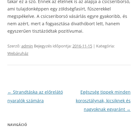
takar ez a szó. Ennek az ételnek is az alapja a csicseriborsó,
ami tulajdonképpen egy zöldségfasírt, fűszerekkel
megspékelve. A csicseriborsó vásárlás egyre gyakoribb, és
nem azért, mert a fogyasztása divathóbort lett, hanem
egyszerűen tisztázódtak pozitívumai.
Szerző:
admin
Bejegyzés időpontja:
2016-11-15
| Kategória:
Webáruház
Bejegyzés
←
Strandtáska az előrelátó
Egészség tippek minden
navigáció
nyaralók számára
korosztálynak, kicsiknek és
nagyoknak egyaránt
→
NAVIGÁCIÓ