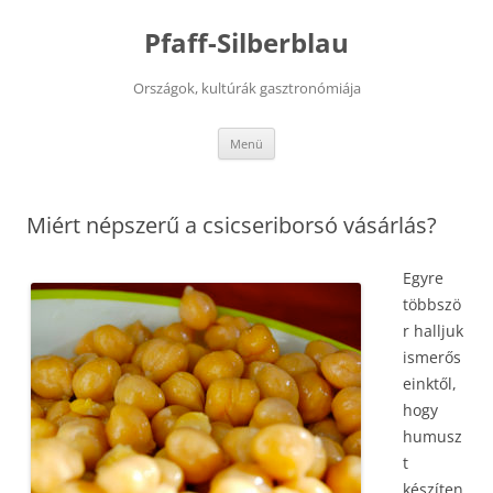
Kilépés
a
Pfaff-Silberblau
tartalomba
Országok, kultúrák gasztronómiája
Menü
Miért népszerű a csicseriborsó vásárlás?
Egyre
többszö
r halljuk
ismerős
einktől,
hogy
humusz
t
készíten