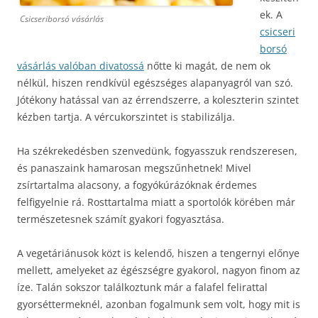
ek. A
Csicseriborsó vásárlás
csicseri
borsó
vásárlás valóban divatossá
nőtte ki magát, de nem ok
nélkül, hiszen rendkívül egészséges alapanyagról van szó.
Jótékony hatással van az érrendszerre, a koleszterin szintet
kézben tartja. A vércukorszintet is stabilizálja.
Ha székrekedésben szenvedünk, fogyasszuk rendszeresen,
és panaszaink hamarosan megszűnhetnek! Mivel
zsírtartalma alacsony, a fogyókúrázóknak érdemes
felfigyelnie rá. Rosttartalma miatt a sportolók körében már
természetesnek számít gyakori fogyasztása.
A vegetáriánusok közt is kelendő, hiszen a tengernyi előnye
mellett, amelyeket az égészségre gyakorol, nagyon finom az
íze. Talán sokszor találkoztunk már a falafel felirattal
gyorséttermeknél, azonban fogalmunk sem volt, hogy mit is