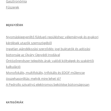
Gasztronómia
Fűszerek
BEJEGYZÉSEK
Nyomáskiegyenlítő füldugó repüléshez: vélemények és gyakori
kérdések utazók szemszögéből
Ingatlan ajándékozási szerződés: jogi buktatók és adózási
biztonság az Újváry Ügyvédi Irodával
Öntözőrendszer telepítés árak: valódi költségek és szakértői
kalkuláció
Monofokális, multifokális, trifokális és EDOF műlencse
összehasonlítás: melyik mire lehet jó?
A Pedrollo szivattyú elektromos bekötése biztonságosan
KATEGÓRIÁK