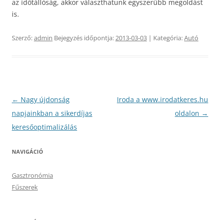
az időtállóság, akkor választhatunk egyszerűbb megoldást
is.
Szerző:
admin
Bejegyzés időpontja:
2013-03-03
| Kategória:
Autó
Bejegyzés
←
Nagy újdonság
Iroda a www.irodatkeres.hu
navigáció
napjainkban a sikerdíjas
oldalon
→
keresőoptimalizálás
NAVIGÁCIÓ
Gasztronómia
Fűszerek