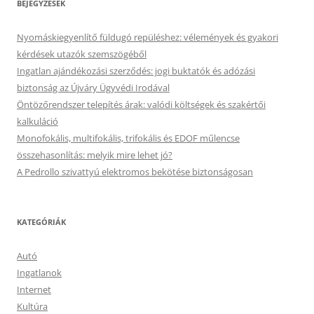
BEJEGYZÉSEK
Nyomáskiegyenlítő füldugó repüléshez: vélemények és gyakori
kérdések utazók szemszögéből
Ingatlan ajándékozási szerződés: jogi buktatók és adózási
biztonság az Újváry Ügyvédi Irodával
Öntözőrendszer telepítés árak: valódi költségek és szakértői
kalkuláció
Monofokális, multifokális, trifokális és EDOF műlencse
összehasonlítás: melyik mire lehet jó?
A Pedrollo szivattyú elektromos bekötése biztonságosan
KATEGÓRIÁK
Autó
Ingatlanok
Internet
Kultúra