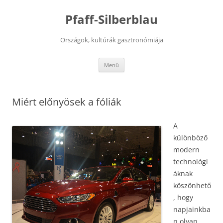
Kilépés
a
Pfaff-Silberblau
tartalomba
Országok, kultúrák gasztronómiája
Menü
Miért előnyösek a fóliák
A
különböző
modern
technológi
áknak
köszönhető
, hogy
napjainkba
n olyan