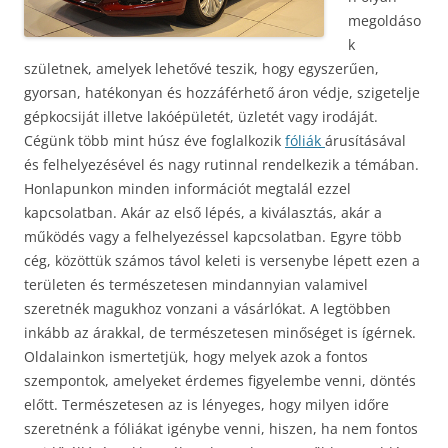
megoldáso
k
születnek, amelyek lehetővé teszik, hogy egyszerűen,
gyorsan, hatékonyan és hozzáférhető áron védje, szigetelje
gépkocsiját illetve lakóépületét, üzletét vagy irodáját.
Cégünk több mint húsz éve foglalkozik
fóliák
árusításával
és felhelyezésével és nagy rutinnal rendelkezik a témában.
Honlapunkon minden információt megtalál ezzel
kapcsolatban. Akár az első lépés, a kiválasztás, akár a
működés vagy a felhelyezéssel kapcsolatban.
Egyre több
cég, közöttük számos távol keleti is versenybe lépett ezen a
területen és természetesen mindannyian valamivel
szeretnék magukhoz vonzani a vásárlókat. A legtöbben
inkább az árakkal, de természetesen minőséget is ígérnek.
Oldalainkon ismertetjük, hogy melyek azok a fontos
szempontok, amelyeket érdemes figyelembe venni, döntés
előtt. Természetesen az is lényeges, hogy milyen időre
szeretnénk a fóliákat igénybe venni, hiszen, ha nem fontos