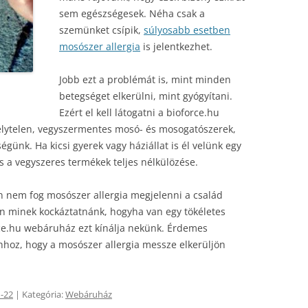
sem egészségesek. Néha csak a
szemünket csípik,
súlyosabb esetben
mosószer allergia
is jelentkezhet.
Jobb ezt a problémát is, mint minden
betegséget elkerülni, mint gyógyítani.
Ezért el kell látogatni a bioforce.hu
lytelen, vegyszermentes mosó- és mosogatószerek,
égünk. Ha kicsi gyerek vagy háziállat is él velünk egy
 a vegyszeres termékek teljes nélkülözése.
n nem fog mosószer allergia megjelenni a család
n minek kockáztatnánk, hogyha van egy tökéletes
rce.hu webáruház ezt kínálja nekünk. Érdemes
hhoz, hogy a mosószer allergia messze elkerüljön
-22
| Kategória:
Webáruház