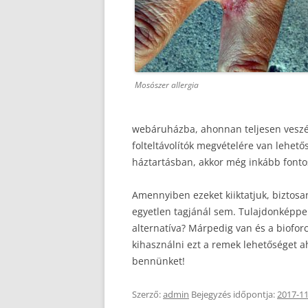
Mosószer allergia
webáruházba, ahonnan teljesen veszé
folteltávolítók megvételére van lehetős
háztartásban, akkor még inkább fontos
Amennyiben ezeket kiiktatjuk, biztosa
egyetlen tagjánál sem. Tulajdonképpe
alternatíva? Márpedig van és a biofo
kihasználni ezt a remek lehetőséget a
bennünket!
Szerző:
admin
Bejegyzés időpontja:
2017-11