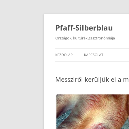
Kilépés
a
tartalomba
Pfaff-Silberblau
Országok, kultúrák gasztronómiája
KEZDŐLAP
KAPCSOLAT
Messziről kerüljük el a m