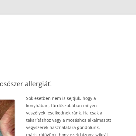
osószer allergiát!
Sok esetben nem is sejtjük, hogy a
konyhában, fürdőszobában milyen
veszélyek leselkednek ránk. Ha csak a
takarításhoz vagy a mosáshoz alkalmazott
vegyszerek használatára gondolunk,
máris rájövünk, hogy ezek bizony szikrát