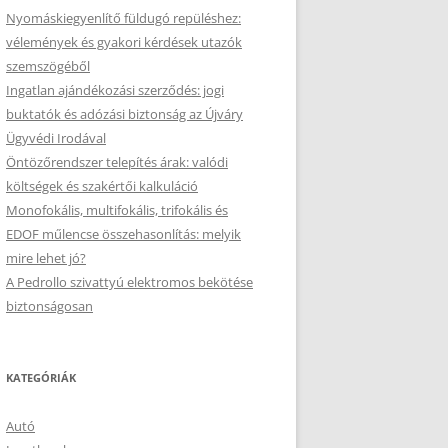
Nyomáskiegyenlítő füldugó repüléshez:
vélemények és gyakori kérdések utazók
szemszögéből
Ingatlan ajándékozási szerződés: jogi
buktatók és adózási biztonság az Újváry
Ügyvédi Irodával
Öntözőrendszer telepítés árak: valódi
költségek és szakértői kalkuláció
Monofokális, multifokális, trifokális és
EDOF műlencse összehasonlítás: melyik
mire lehet jó?
A Pedrollo szivattyú elektromos bekötése
biztonságosan
KATEGÓRIÁK
Autó