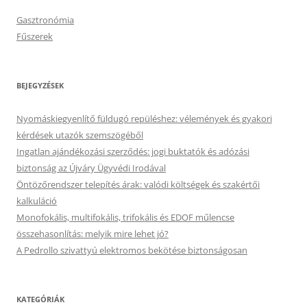
Gasztronómia
Fűszerek
BEJEGYZÉSEK
Nyomáskiegyenlítő füldugó repüléshez: vélemények és gyakori
kérdések utazók szemszögéből
Ingatlan ajándékozási szerződés: jogi buktatók és adózási
biztonság az Újváry Ügyvédi Irodával
Öntözőrendszer telepítés árak: valódi költségek és szakértői
kalkuláció
Monofokális, multifokális, trifokális és EDOF műlencse
összehasonlítás: melyik mire lehet jó?
A Pedrollo szivattyú elektromos bekötése biztonságosan
KATEGÓRIÁK