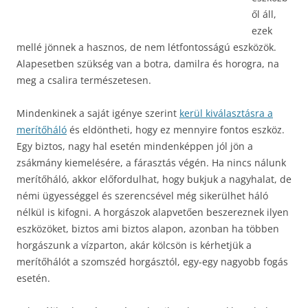
ől áll,
ezek
mellé jönnek a hasznos, de nem létfontosságú eszközök.
Alapesetben szükség van a botra, damilra és horogra, na
meg a csalira természetesen.
Mindenkinek a saját igénye szerint
kerül kiválasztásra a
merítőháló
és eldöntheti, hogy ez mennyire fontos eszköz.
Egy biztos, nagy hal esetén mindenképpen jól jön a
zsákmány kiemelésére, a fárasztás végén. Ha nincs nálunk
merítőháló, akkor előfordulhat, hogy bukjuk a nagyhalat, de
némi ügyességgel és szerencsével még sikerülhet háló
nélkül is kifogni.
A horgászok alapvetően beszereznek ilyen
eszközöket, biztos ami biztos alapon, azonban ha többen
horgászunk a vízparton, akár kölcsön is kérhetjük a
merítőhálót a szomszéd horgásztól, egy-egy nagyobb fogás
esetén.