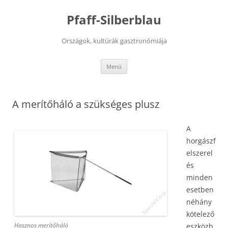
Kilépés
a
Pfaff-Silberblau
tartalomba
Országok, kultúrák gasztronómiája
Menü
A merítőháló a szükséges plusz
A
horgászf
elszerel
és
minden
esetben
néhány
kötelező
Hasznos merítőháló
eszközb