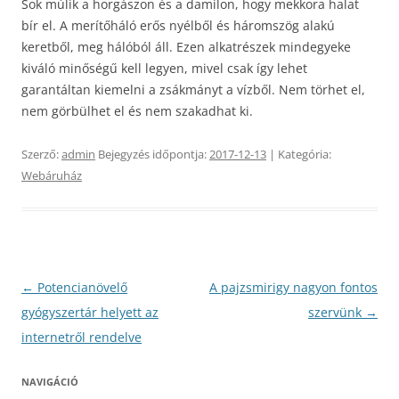
Sok múlik a horgászon és a damilon, hogy mekkora halat
bír el. A merítőháló erős nyélből és háromszög alakú
keretből, meg hálóból áll. Ezen alkatrészek mindegyeke
kiváló minőségű kell legyen, mivel csak így lehet
garantáltan kiemelni a zsákmányt a vízből. Nem törhet el,
nem görbülhet el és nem szakadhat ki.
Szerző:
admin
Bejegyzés időpontja:
2017-12-13
| Kategória:
Webáruház
Bejegyzés
←
Potencianövelő
A pajzsmirigy nagyon fontos
navigáció
gyógyszertár helyett az
szervünk
→
internetről rendelve
NAVIGÁCIÓ