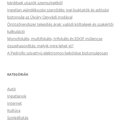
kérdések utazók szemszögéből
Ingatlan ajándékozási szerződés: jogi buktatók és adózási
biztonság az Újváry Ügyvédi Irodával
Öntözőrendszer telepítés árak: valódi költségek és szakértői
kalkuláció
Monofokális, multifokális, trifokális és EDOF műlencse
összehasonlítás: melyik mire lehet jó?
A Pedrollo szivattyú elektromos bekötése biztonságosan
KATEGÓRIÁK
Autó
Ingatlanok
Internet
Kultúra
Szolgáltatás