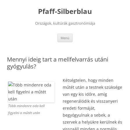
Kilépés
a
Pfaff-Silberblau
tartalomba
Országok, kultúrák gasztronómiája
Menü
Mennyi ideig tart a mellfelvarrás utáni
gyógyulás?
Kétségtelen, hogy minden
műtét után a testnek szüksége
van egy kis időre, amíg
regenerálódik és visszanyeri
Több mindenre oda kell
eredeti formáját,
figyelni a műtét után
begyógyulnak a sebek, a
szervek a helyükre kerülnek és
visszaáll minden a normális