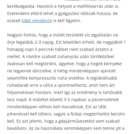
kerékvágásba. Hasonló a helyzet a mellfelvarrás után is.
Esetenként eltérő lehet a gyógyulási időszak hossza, de
ezalatt
több mindenre
is kell figyelni.
Nagyon fontos, hogy a műtét területét víz egyáltalán ne
érje legalább 2-3 napig. Ezt követően érheti, de nagyjából 1
hónapig napi 5 percnél többet nem szabad áztatni a
mellet. A rövidre szabott zuhanyzás után törölközővel
óvatosan kell megtörölni, ügyelve, hogy a hegek környéke
ne legyenek dörzsölve. 6 hétig mindenképpen ajánlott
valamiféle kompressziós ruha viselése. A legideálisabb
ruhadarab erre a célra a sportmelltartó, amit nem árt
folyamatosan hordani, mert így az eredmény is tartósabb
lesz majd.
A műtétet követő 3-5 napban a pácienseknek
mindenképpen otthon kell maradniuk. Ezt az időt
pihenéssel kell tölteni, vagyis a fizikai megterhelést kerülni
kell. Ez azt jelenti, hogy a gépjárművezetést sem szabad
bevállalni. Az öv használata semmiképpen sem tenne jót a