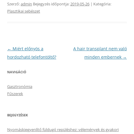
Szerző:
admin
Bejegyzés időpontja:
2019-05-26
| Kategória:
Plasztikai sebészet
Bejegyzés
←
Miért előnyös a
A hair transplant nem való
navigáció
hordozható telefontöltő?
minden embernek
→
NAVIGÁCIÓ
Gasztronómia
Fűszerek
BEJEGYZÉSEK
Nyomáskiegyenlítő füldugó repüléshez: vélemények és gyakori