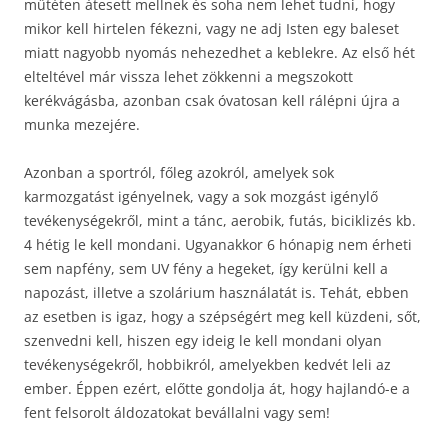
műtéten átesett mellnek és soha nem lehet tudni, hogy
mikor kell hirtelen fékezni, vagy ne adj Isten egy baleset
miatt nagyobb nyomás nehezedhet a keblekre. Az első hét
elteltével már vissza lehet zökkenni a megszokott
kerékvágásba, azonban csak óvatosan kell rálépni újra a
munka mezejére.
Azonban a sportról, főleg azokról, amelyek sok
karmozgatást igényelnek, vagy a sok mozgást igénylő
tevékenységekről, mint a tánc, aerobik, futás, biciklizés kb.
4 hétig le kell mondani. Ugyanakkor 6 hónapig nem érheti
sem napfény, sem UV fény a hegeket, így kerülni kell a
napozást, illetve a szolárium használatát is. Tehát, ebben
az esetben is igaz, hogy a szépségért meg kell küzdeni, sőt,
szenvedni kell, hiszen egy ideig le kell mondani olyan
tevékenységekről, hobbikról, amelyekben kedvét leli az
ember. Éppen ezért, előtte gondolja át, hogy hajlandó-e a
fent felsorolt áldozatokat bevállalni vagy sem!