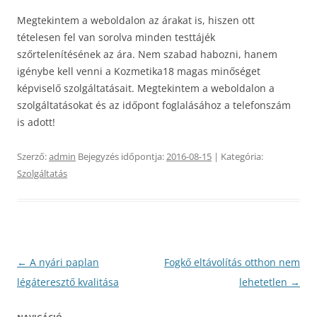
Megtekintem a weboldalon az árakat is, hiszen ott
tételesen fel van sorolva minden testtájék
szőrtelenítésének az ára. Nem szabad habozni, hanem
igénybe kell venni a Kozmetika18 magas minőséget
képviselő szolgáltatásait. Megtekintem a weboldalon a
szolgáltatásokat és az időpont foglalásához a telefonszám
is adott!
Szerző:
admin
Bejegyzés időpontja:
2016-08-15
| Kategória:
Szolgáltatás
Bejegyzés
←
A nyári paplan
Fogkő eltávolítás otthon nem
navigáció
légáteresztő kvalitása
lehetetlen
→