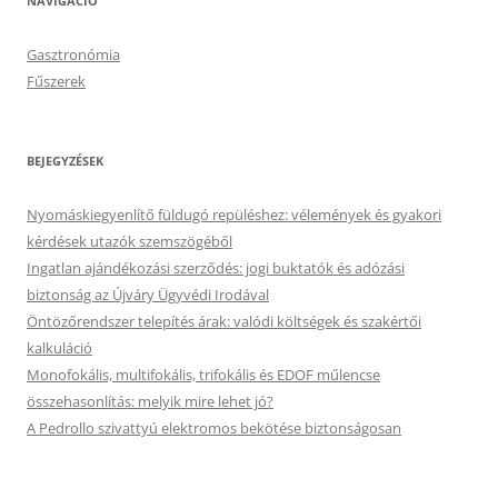
NAVIGÁCIÓ
Gasztronómia
Fűszerek
BEJEGYZÉSEK
Nyomáskiegyenlítő füldugó repüléshez: vélemények és gyakori
kérdések utazók szemszögéből
Ingatlan ajándékozási szerződés: jogi buktatók és adózási
biztonság az Újváry Ügyvédi Irodával
Öntözőrendszer telepítés árak: valódi költségek és szakértői
kalkuláció
Monofokális, multifokális, trifokális és EDOF műlencse
összehasonlítás: melyik mire lehet jó?
A Pedrollo szivattyú elektromos bekötése biztonságosan