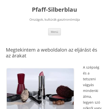
Kilépés
a
Pfaff-Silberblau
tartalomba
Országok, kultúrák gasztronómiája
Menü
Megtekintem a weboldalon az eljárást és
az árakat
A szépség
és a
tetszeni
vágyás
mindenki
álma,
legyen szó
nőkről vagy