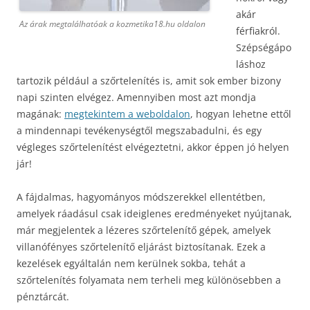
akár
Az árak megtalálhatóak a kozmetika18.hu oldalon
férfiakról.
Szépségápo
láshoz
tartozik például a szőrtelenítés is, amit sok ember bizony
napi szinten elvégez. Amennyiben most azt mondja
magának:
megtekintem a weboldalon
, hogyan lehetne ettől
a mindennapi tevékenységtől megszabadulni, és egy
végleges szőrtelenítést elvégeztetni, akkor éppen jó helyen
jár!
A fájdalmas, hagyományos módszerekkel ellentétben,
amelyek ráadásul csak ideiglenes eredményeket nyújtanak,
már megjelentek a lézeres szőrtelenítő gépek, amelyek
villanófényes szőrtelenítő eljárást biztosítanak. Ezek a
kezelések egyáltalán nem kerülnek sokba, tehát a
szőrtelenítés folyamata nem terheli meg különösebben a
pénztárcát.