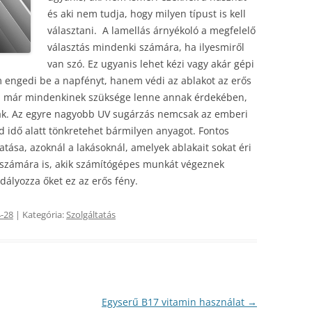
és aki nem tudja, hogy milyen típust is kell
választani. A lamellás árnyékoló a megfelelő
választás mindenki számára, ha ilyesmiről
van szó. Ez ugyanis lehet kézi vagy akár gépi
engedi be a napfényt, hanem védi az ablakot az erős
an már mindenkinek szüksége lenne annak érdekében,
lják. Az egyre nagyobb UV sugárzás nemcsak az emberi
 idő alatt tönkretehet bármilyen anyagot. Fontos
atása, azoknál a lakásoknál, amelyek ablakait sokat éri
 számára is, akik számítógépes munkát végeznek
ályozza őket ez az erős fény.
-28
| Kategória:
Szolgáltatás
Egyserű B17 vitamin használat
→