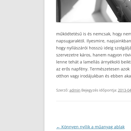
működtetésű is és nemcsak, hogy nem 
napsugaraktól.
Ilyesmire, napjainkb
hogy nyílászárói hosszú ideig szolgá
szervezetre káros, hanem nagyon rövid
lenne tehát a lamellás árnyékoló beikt
az erős napfény. Természetesen azok
otthon vagy irodájukban és ebben akad
Szerző:
admin
Bejegyzés időpontja:
2013-04
Bejegyzés
←
Könnyen nyílik a műanyag ablak