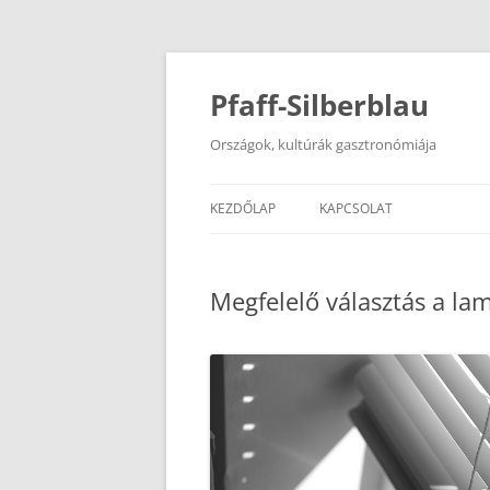
Kilépés
a
tartalomba
Pfaff-Silberblau
Országok, kultúrák gasztronómiája
KEZDŐLAP
KAPCSOLAT
Megfelelő választás a la