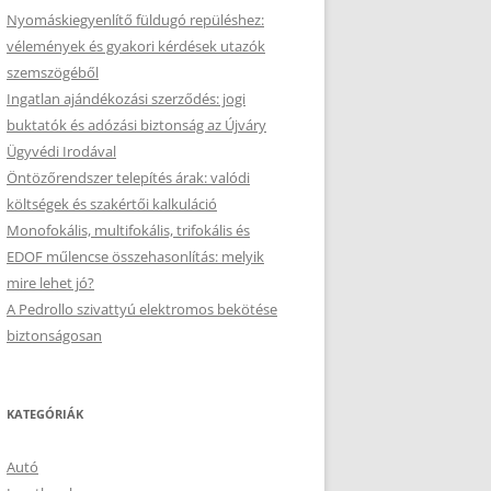
Nyomáskiegyenlítő füldugó repüléshez:
vélemények és gyakori kérdések utazók
szemszögéből
Ingatlan ajándékozási szerződés: jogi
buktatók és adózási biztonság az Újváry
Ügyvédi Irodával
Öntözőrendszer telepítés árak: valódi
költségek és szakértői kalkuláció
Monofokális, multifokális, trifokális és
EDOF műlencse összehasonlítás: melyik
mire lehet jó?
A Pedrollo szivattyú elektromos bekötése
biztonságosan
KATEGÓRIÁK
Autó