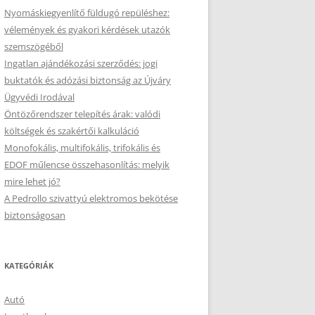
Nyomáskiegyenlítő füldugó repüléshez:
vélemények és gyakori kérdések utazók
szemszögéből
Ingatlan ajándékozási szerződés: jogi
buktatók és adózási biztonság az Újváry
Ügyvédi Irodával
Öntözőrendszer telepítés árak: valódi
költségek és szakértői kalkuláció
Monofokális, multifokális, trifokális és
EDOF műlencse összehasonlítás: melyik
mire lehet jó?
A Pedrollo szivattyú elektromos bekötése
biztonságosan
KATEGÓRIÁK
Autó