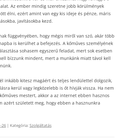
nalat. Az ember mindig szeretne jobb körülmények
ött élni, ezért amint van egy kis ideje és pénze, máris
tásokba, javításokba kezd.
nak függvényében, hogy mégis miről van szó, akár több
napba is kerülhet a befejezés. A kőműves személyének
álasztása sohasem egyszerű feladat, mert sok esetben
kell bízzunk mindent, mert a munkánk miatt távol kell
nnünk.
él inkább kitesz magáért és teljes lendülettel dolgozik,
ásra kerül vagy legközelebb is őt hívják vissza. Ha nem
 kőműves mestert, akkor a az internet ebben hasznos
an azért született meg, hogy ebben a hasznunkra
-26
| Kategória:
Szolgáltatás