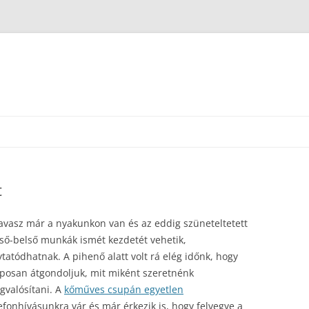
t
avasz már a nyakunkon van és az eddig szüneteltetett
ső-belső munkák ismét kezdetét vehetik,
ytatódhatnak. A pihenő alatt volt rá elég időnk, hogy
aposan átgondoljuk, mit miként szeretnénk
gvalósítani. A
kőműves csupán egyetlen
efonhívásunkra vár és már érkezik is, hogy felvegye a