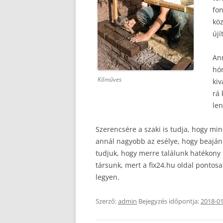
fo
köz
újí
An
hó
Kőműves
kiv
rá 
le
Szerencsére a szaki is tudja, hogy min
annál nagyobb az esélye, hogy beajánl
tudjuk, hogy merre találunk hatékony
társunk, mert a fix24.hu oldal pontos
legyen.
Szerző:
admin
Bejegyzés időpontja:
2018-01