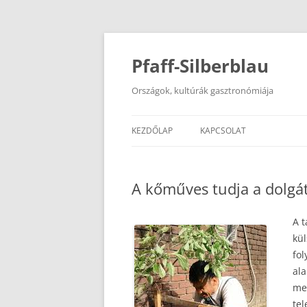
Kilépés
a
tartalomba
Pfaff-Silberblau
Országok, kultúrák gasztronómiája
KEZDŐLAP
KAPCSOLAT
A kőműves tudja a dolgá
A t
kül
fol
al
me
tel