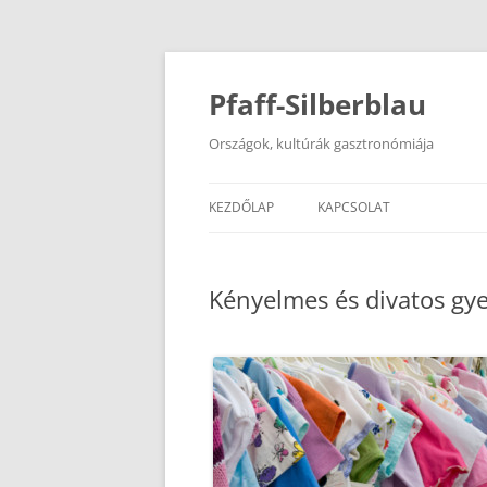
Kilépés
a
tartalomba
Pfaff-Silberblau
Országok, kultúrák gasztronómiája
KEZDŐLAP
KAPCSOLAT
Kényelmes és divatos gy