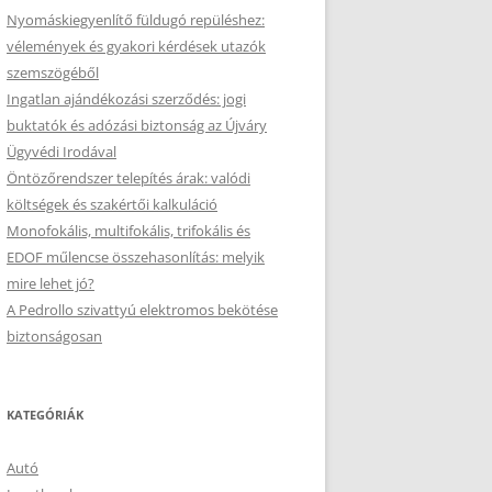
Nyomáskiegyenlítő füldugó repüléshez:
vélemények és gyakori kérdések utazók
szemszögéből
Ingatlan ajándékozási szerződés: jogi
buktatók és adózási biztonság az Újváry
Ügyvédi Irodával
Öntözőrendszer telepítés árak: valódi
költségek és szakértői kalkuláció
Monofokális, multifokális, trifokális és
EDOF műlencse összehasonlítás: melyik
mire lehet jó?
A Pedrollo szivattyú elektromos bekötése
biztonságosan
KATEGÓRIÁK
Autó