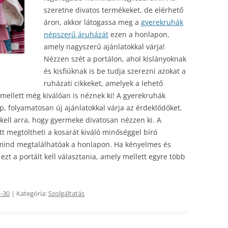
szeretne divatos termékeket, de elérhető
áron, akkor látogassa meg a
gyerekruhák
népszerű áruházát
ezen a honlapon,
amely nagyszerű ajánlatokkal várja!
Nézzen szét a portálon, ahol kislányoknak
és kisfiúknak is be tudja szerezni azokat a
ruházati cikkeket, amelyek a lehető
mellett még kiválóan is néznek ki!
A gyerekruhák
p, folyamatosan új ajánlatokkal várja az érdeklődőket.
ell arra, hogy gyermeke divatosan nézzen ki. A
t megtöltheti a kosarát kiváló minőséggel bíró
 mind megtalálhatóak a honlapon. Ha kényelmes és
ezt a portált kell választania, amely mellett egyre több
-30
| Kategória:
Szolgáltatás