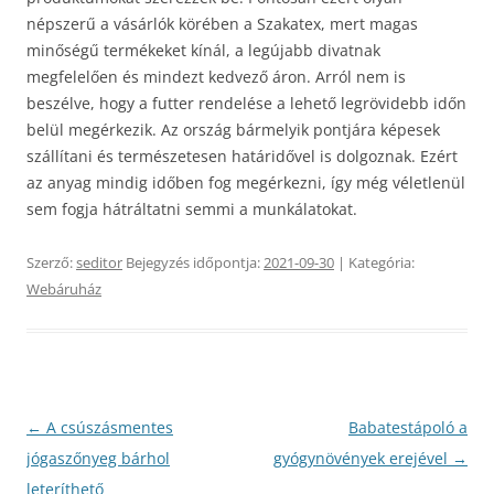
népszerű a vásárlók körében a Szakatex, mert magas
minőségű termékeket kínál, a legújabb divatnak
megfelelően és mindezt kedvező áron. Arról nem is
beszélve, hogy a futter rendelése a lehető legrövidebb időn
belül megérkezik. Az ország bármelyik pontjára képesek
szállítani és természetesen határidővel is dolgoznak. Ezért
az anyag mindig időben fog megérkezni, így még véletlenül
sem fogja hátráltatni semmi a munkálatokat.
Szerző:
seditor
Bejegyzés időpontja:
2021-09-30
| Kategória:
Webáruház
Bejegyzés
←
A csúszásmentes
Babatestápoló a
navigáció
jógaszőnyeg bárhol
gyógynövények erejével
→
leteríthető