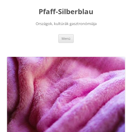
Kilépés
a
Pfaff-Silberblau
tartalomba
Országok, kultúrák gasztronómiája
Menü