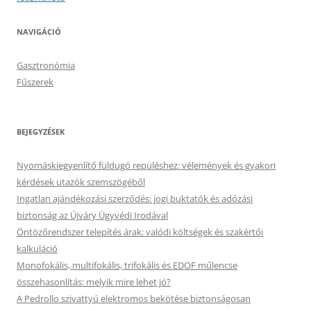
NAVIGÁCIÓ
Gasztronómia
Fűszerek
BEJEGYZÉSEK
Nyomáskiegyenlítő füldugó repüléshez: vélemények és gyakori
kérdések utazók szemszögéből
Ingatlan ajándékozási szerződés: jogi buktatók és adózási
biztonság az Újváry Ügyvédi Irodával
Öntözőrendszer telepítés árak: valódi költségek és szakértői
kalkuláció
Monofokális, multifokális, trifokális és EDOF műlencse
összehasonlítás: melyik mire lehet jó?
A Pedrollo szivattyú elektromos bekötése biztonságosan