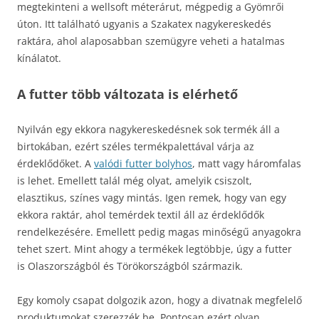
megtekinteni a wellsoft méterárut, mégpedig a Gyömrői
úton. Itt található ugyanis a Szakatex nagykereskedés
raktára, ahol alaposabban szemügyre veheti a hatalmas
kínálatot.
A futter több változata is elérhető
Nyilván egy ekkora nagykereskedésnek sok termék áll a
birtokában, ezért széles termékpalettával várja az
érdeklődőket. A
valódi futter bolyhos
, matt vagy háromfalas
is lehet. Emellett talál még olyat, amelyik csiszolt,
elasztikus, színes vagy mintás. Igen remek, hogy van egy
ekkora raktár, ahol temérdek textil áll az érdeklődők
rendelkezésére. Emellett pedig magas minőségű anyagokra
tehet szert. Mint ahogy a termékek legtöbbje, úgy a futter
is Olaszországból és Törökországból származik.
Egy komoly csapat dolgozik azon, hogy a divatnak megfelelő
produktumokat szerezzék be. Pontosan ezért olyan