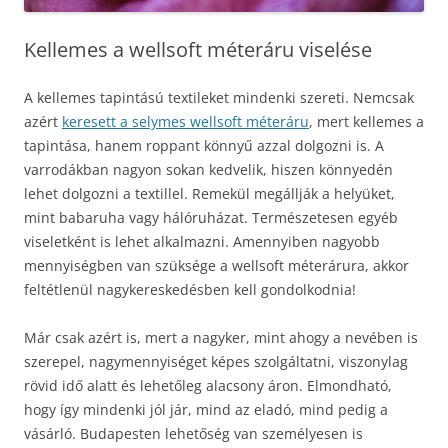
Kellemes a wellsoft méteráru viselése
A kellemes tapintású textileket mindenki szereti. Nemcsak
azért
keresett a selymes wellsoft méteráru
, mert kellemes a
tapintása, hanem roppant könnyű azzal dolgozni is. A
varrodákban nagyon sokan kedvelik, hiszen könnyedén
lehet dolgozni a textillel. Remekül megállják a helyüket,
mint babaruha vagy hálóruházat. Természetesen egyéb
viseletként is lehet alkalmazni. Amennyiben nagyobb
mennyiségben van szüksége a wellsoft méterárura, akkor
feltétlenül nagykereskedésben kell gondolkodnia!
Már csak azért is, mert a nagyker, mint ahogy a nevében is
szerepel, nagymennyiséget képes szolgáltatni, viszonylag
rövid idő alatt és lehetőleg alacsony áron. Elmondható,
hogy így mindenki jól jár, mind az eladó, mind pedig a
vásárló. Budapesten lehetőség van személyesen is