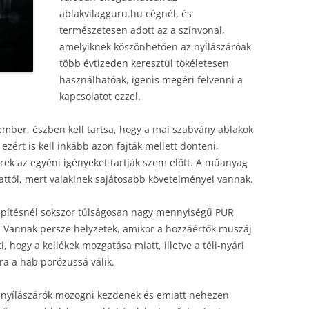
ablakvilagguru.hu cégnél, és
természetesen adott az a színvonal,
amelyiknek köszönhetően az nyílászáróak
több évtizeden keresztül tökéletesen
használhatóak, igenis megéri felvenni a
kapcsolatot ezzel.
ember, észben kell tartsa, hogy a mai szabvány ablakok
 ezért is kell inkább azon fajták mellett dönteni,
ek az egyéni igényeket tartják szem előtt. A műanyag
attól, mert valakinek sajátosabb követelményei vannak.
eépítésnél sokszor túlságosan nagy mennyiségű PUR
zé. Vannak persze helyzetek, amikor a hozzáértők muszáj
, hogy a kellékek mozgatása miatt, illetve a téli-nyári
a a hab porózussá válik.
 nyílászárók mozogni kezdenek és emiatt nehezen