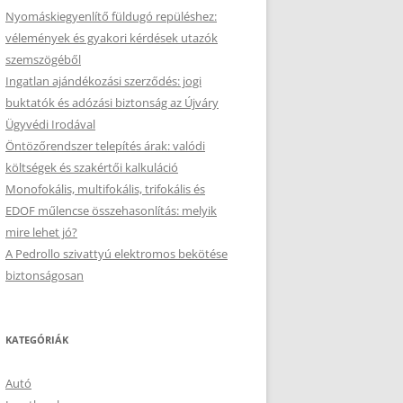
Nyomáskiegyenlítő füldugó repüléshez:
vélemények és gyakori kérdések utazók
szemszögéből
Ingatlan ajándékozási szerződés: jogi
buktatók és adózási biztonság az Újváry
Ügyvédi Irodával
Öntözőrendszer telepítés árak: valódi
költségek és szakértői kalkuláció
Monofokális, multifokális, trifokális és
EDOF műlencse összehasonlítás: melyik
mire lehet jó?
A Pedrollo szivattyú elektromos bekötése
biztonságosan
KATEGÓRIÁK
Autó