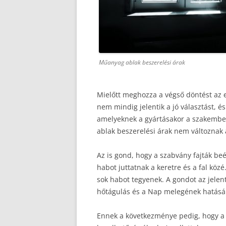
Műanyag ablak beszerelési árak
Mielőtt meghozza a végső döntést az 
nem mindig jelentik a jó választást, és
amelyeknek a gyártásakor a szakember
ablak beszerelési árak nem változnak 
Az is gond, hogy a szabvány fajták b
habot juttatnak a keretre és a fal kö
sok habot tegyenek. A gondot az jelenti
hőtágulás és a Nap melegének hatásár
Ennek a következménye pedig, hogy a