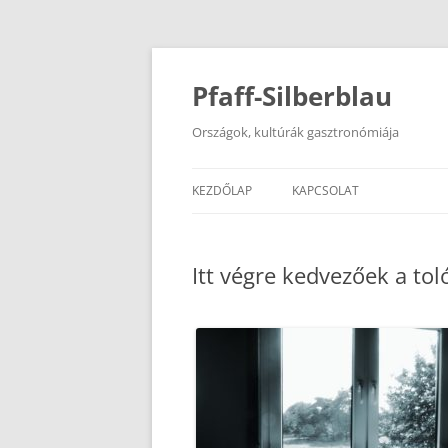
Kilépés
a
tartalomba
Pfaff-Silberblau
Országok, kultúrák gasztronómiája
KEZDŐLAP
KAPCSOLAT
Itt végre kedvezőek a tol