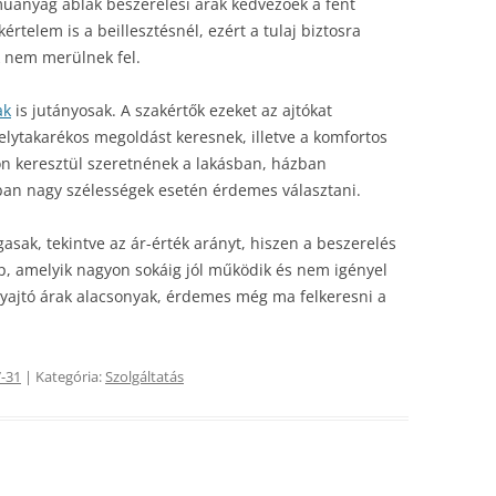
műanyag ablak beszerelési árak kedvezőek a fent
értelem is a beillesztésnél, ezért a tulaj biztosra
k nem merülnek fel.
ak
is jutányosak. A szakértők ezeket az ajtókat
elytakarékos megoldást keresnek, illetve a komfortos
n keresztül szeretnének a lakásban, házban
ában nagy szélességek esetén érdemes választani.
asak, tekintve az ár-érték arányt, hiszen a beszerelés
p, amelyik nagyon sokáig jól működik és nem igényel
élyajtó árak alacsonyak, érdemes még ma felkeresni a
-31
| Kategória:
Szolgáltatás