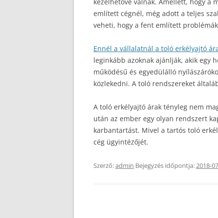
kezelhetővé válnak. Amellett, hogy a 
említett cégnél, még adott a teljes szak
veheti, hogy a fent említett problémá
Ennél a vállalatnál a toló erkélyajtó ár
leginkább azoknak ajánlják, akik egy h
működésű és egyedülálló nyílászáróko
közlekedni. A toló rendszereket által
A toló erkélyajtó árak tényleg nem mag
után az ember egy olyan rendszert ka
karbantartást. Mivel a tartós toló erk
cég ügyintézőjét.
Szerző:
admin
Bejegyzés időpontja:
2018-07