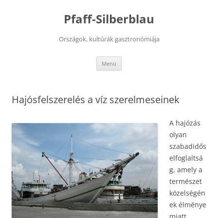
Kilépés
a
Pfaff-Silberblau
tartalomba
Országok, kultúrák gasztronómiája
Menü
Hajósfelszerelés a víz szerelmeseinek
A hajózás
olyan
szabadidős
elfoglaltsá
g, amely a
természet
közelségén
ek élménye
miatt,