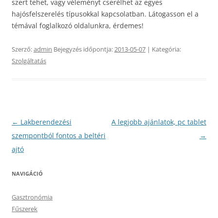
szert tehet, vagy véleményt cserélhet az egyes
hajósfelszerelés típusokkal kapcsolatban. Látogasson el a
témával foglalkozó oldalunkra, érdemes!
Szerző:
admin
Bejegyzés időpontja:
2013-05-07
| Kategória:
Szolgáltatás
Bejegyzés
←
Lakberendezési
A legjobb ajánlatok, pc tablet
navigáció
szempontból fontos a beltéri
→
ajtó
NAVIGÁCIÓ
Gasztronómia
Fűszerek