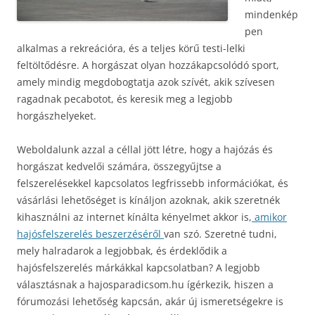
mindenkép
pen
alkalmas a rekreációra, és a teljes körű testi-lelki
feltöltődésre. A horgászat olyan hozzákapcsolódó sport,
amely mindig megdobogtatja azok szívét, akik szívesen
ragadnak pecabotot, és keresik meg a legjobb
horgászhelyeket.
Weboldalunk azzal a céllal jött létre, hogy a hajózás és
horgászat kedvelői számára, összegyűjtse a
felszerelésekkel kapcsolatos legfrissebb információkat, és
vásárlási lehetőséget is kínáljon azoknak, akik szeretnék
kihasználni az internet kínálta kényelmet akkor is,
amikor
hajósfelszerelés beszerzéséről
van szó.
Szeretné tudni,
mely halradarok a legjobbak, és érdeklődik a
hajósfelszerelés márkákkal kapcsolatban? A legjobb
választásnak a hajosparadicsom.hu ígérkezik, hiszen a
fórumozási lehetőség kapcsán, akár új ismeretségekre is