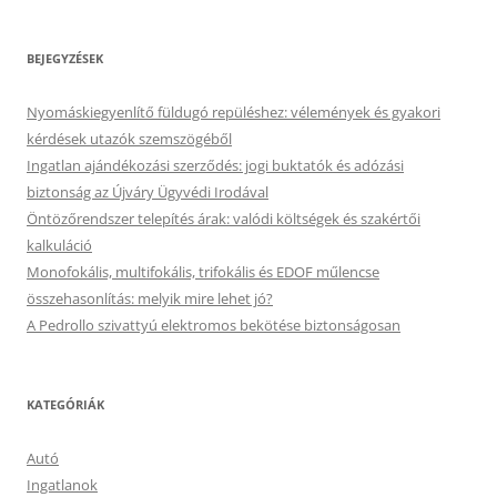
BEJEGYZÉSEK
Nyomáskiegyenlítő füldugó repüléshez: vélemények és gyakori
kérdések utazók szemszögéből
Ingatlan ajándékozási szerződés: jogi buktatók és adózási
biztonság az Újváry Ügyvédi Irodával
Öntözőrendszer telepítés árak: valódi költségek és szakértői
kalkuláció
Monofokális, multifokális, trifokális és EDOF műlencse
összehasonlítás: melyik mire lehet jó?
A Pedrollo szivattyú elektromos bekötése biztonságosan
KATEGÓRIÁK
Autó
Ingatlanok