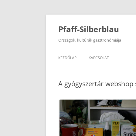
Kilépés
a
tartalomba
Pfaff-Silberblau
Országok, kultúrák gasztronómiája
KEZDŐLAP
KAPCSOLAT
A gyógyszertár webshop s