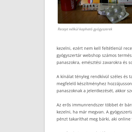
Recept nélkül kapható gyógyszerek
kezelni, ezért nem kell feltétlenül rece
gyógyszertár webshop számos természet
panaszokra, emésztési zavarokra és s
A kínálat tényleg rendkívül széles és
megfelelő készítményhez hozzájusson
panaszoknak a jelentkezését, akkor s
Az erős immunrendszer többet ér bár
kezelni, ha már megvan. A gyógyszertá
pénzt takaríthat meg bárki, aki online 