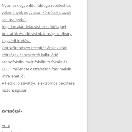
Nyomáskiegyenlítő füldugó repüléshez:
vélemények és gyakori kérdések utazók
szemszögéből
Ingatlan ajándékozási szerződés: jogi
buktatók és adózási biztonság az Újváry
Ügyvédi Irodával
Öntözőrendszer telepítés árak: valódi
költségek és szakértői kalkuláció
Monofokális, multifokális, trifokális és
EDOF műlencse összehasonlítás: melyik
mire lehet jó?
A Pedrollo szivattyú elektromos bekötése
biztonságosan
KATEGÓRIÁK
Autó