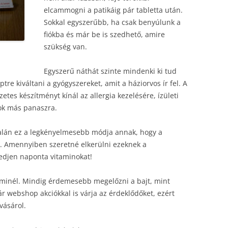
elcammogni a patikáig pár tabletta után.
Sokkal egyszerűbb, ha csak benyúlunk a
fiókba és már be is szedhető, amire
szükség van.
Egyszerű náthát szinte mindenki ki tud
ptre kiváltani a gyógyszereket, amit a háziorvos ír fel. A
es készítményt kínál az allergia kezelésére, ízületi
ok más panaszra.
 talán ez a legkényelmesebb módja annak, hogy a
. Amennyiben szeretné elkerülni ezeknek a
zedjen naponta vitaminokat!
minél. Mindig érdemesebb megelőzni a bajt, mint
r webshop akciókkal is várja az érdeklődőket, ezért
vásárol.