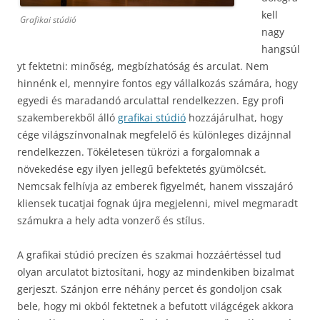
kell
Grafikai stúdió
nagy
hangsúl
yt fektetni: minőség, megbízhatóság és arculat. Nem
hinnénk el, mennyire fontos egy vállalkozás számára, hogy
egyedi és maradandó arculattal rendelkezzen. Egy profi
szakemberekből álló
grafikai stúdió
hozzájárulhat, hogy
cége világszínvonalnak megfelelő és különleges dizájnnal
rendelkezzen. Tökéletesen tükrözi a forgalomnak a
növekedése egy ilyen jellegű befektetés gyümölcsét.
Nemcsak felhívja az emberek figyelmét, hanem visszajáró
kliensek tucatjai fognak újra megjelenni, mivel megmaradt
számukra a hely adta vonzerő és stílus.
A grafikai stúdió precízen és szakmai hozzáértéssel tud
olyan arculatot biztosítani, hogy az mindenkiben bizalmat
gerjeszt. Szánjon erre néhány percet és gondoljon csak
bele, hogy mi okból fektetnek a befutott világcégek akkora