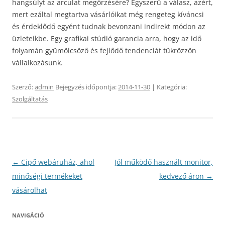
hangsúlyt az arculat megőrzésére? Egyszerű a válasz, azért,
mert ezáltal megtartva vásárlóikat még rengeteg kíváncsi
és érdeklődő egyént tudnak bevonzani indirekt módon az
üzleteikbe. Egy grafikai stúdió garancia arra, hogy az idő
folyamán gyümölcsöző és fejlődő tendenciát tükrözzön
vállalkozásunk.
Szerző:
admin
Bejegyzés időpontja:
2014-11-30
| Kategória:
Szolgáltatás
Bejegyzés
←
Cipő webáruház, ahol
Jól működő használt monitor,
navigáció
minőségi termékeket
kedvező áron
→
vásárolhat
NAVIGÁCIÓ