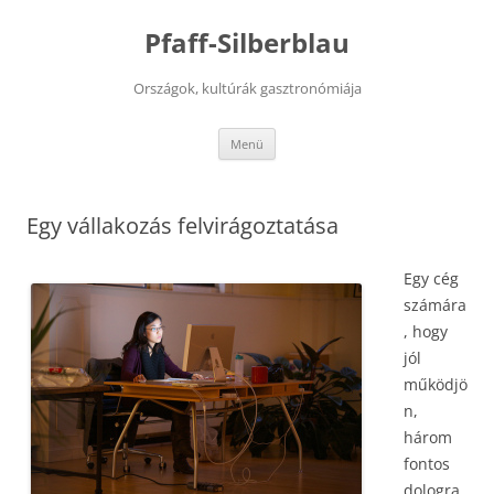
Kilépés
a
Pfaff-Silberblau
tartalomba
Országok, kultúrák gasztronómiája
Menü
Egy vállakozás felvirágoztatása
Egy cég
számára
, hogy
jól
működjö
n,
három
fontos
dologra