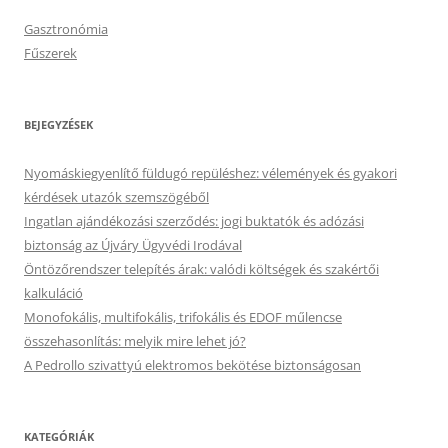
Gasztronómia
Fűszerek
BEJEGYZÉSEK
Nyomáskiegyenlítő füldugó repüléshez: vélemények és gyakori
kérdések utazók szemszögéből
Ingatlan ajándékozási szerződés: jogi buktatók és adózási
biztonság az Újváry Ügyvédi Irodával
Öntözőrendszer telepítés árak: valódi költségek és szakértői
kalkuláció
Monofokális, multifokális, trifokális és EDOF műlencse
összehasonlítás: melyik mire lehet jó?
A Pedrollo szivattyú elektromos bekötése biztonságosan
KATEGÓRIÁK