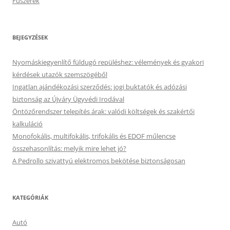
Fűszerek
BEJEGYZÉSEK
Nyomáskiegyenlítő füldugó repüléshez: vélemények és gyakori
kérdések utazók szemszögéből
Ingatlan ajándékozási szerződés: jogi buktatók és adózási
biztonság az Újváry Ügyvédi Irodával
Öntözőrendszer telepítés árak: valódi költségek és szakértői
kalkuláció
Monofokális, multifokális, trifokális és EDOF műlencse
összehasonlítás: melyik mire lehet jó?
A Pedrollo szivattyú elektromos bekötése biztonságosan
KATEGÓRIÁK
Autó