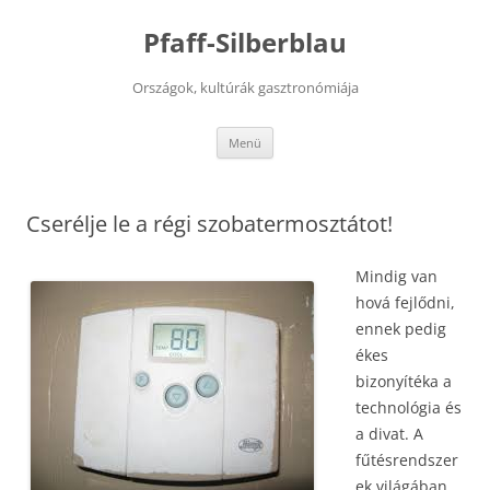
Kilépés
a
Pfaff-Silberblau
tartalomba
Országok, kultúrák gasztronómiája
Menü
Cserélje le a régi szobatermosztátot!
Mindig van
hová fejlődni,
ennek pedig
ékes
bizonyítéka a
technológia és
a divat. A
fűtésrendszer
ek világában