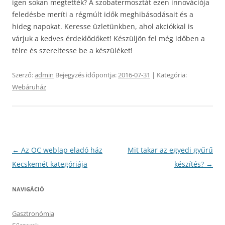
igen sokan megtették? A szobatermosztát ezen innovációja
feledésbe meríti a régmúlt idők meghibásodásait és a
hideg napokat. Keresse üzletünkben, ahol akciókkal is
várjuk a kedves érdeklődőket! Készüljön fel még időben a
télre és szereltesse be a készüléket!
Szerző:
admin
Bejegyzés időpontja:
2016-07-31
| Kategória:
Webáruház
Bejegyzés
←
Az OC weblap eladó ház
Mit takar az egyedi gyűrű
navigáció
Kecskemét kategóriája
készítés?
→
NAVIGÁCIÓ
Gasztronómia