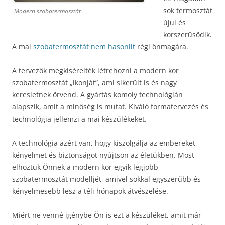
sok termosztát
Modern szobatermosztát
újul és
korszerűsödik.
A mai
szobatermosztát nem hasonlít
régi önmagára.
A tervezők megkísérelték létrehozni a modern kor
szobatermosztát „ikonját”, ami sikerült is és nagy
keresletnek örvend. A gyártás komoly technológián
alapszik, amit a minőség is mutat. Kiváló formatervezés és
technológia jellemzi a mai készülékeket.
A technológia azért van, hogy kiszolgálja az embereket,
kényelmet és biztonságot nyújtson az életükben. Most
elhoztuk Önnek a modern kor egyik legjobb
szobatermosztát modelljét, amivel sokkal egyszerűbb és
kényelmesebb lesz a téli hónapok átvészelése.
Miért ne venné igénybe Ön is ezt a készüléket, amit már