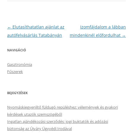
Bejegyzés
←
Elutasíthatatlan ajánlat az
Izomfájdalom a lábban
navigáció
autófelvásárlás Tatabányán
mindenkinél előfordulhat
→
NAVIGÁCIÓ
Gasztronómia
Fűszerek
BEJEGYZÉSEK
Nyomáskiegyenlítő füldugó repüléshez: vélemények és gyakori
kérdések utazók szemszögéből
Ingatlan ajándékozási szerződés: jogi buktatók és adózási
biztonság az Újváry Ügyvédi Irodával