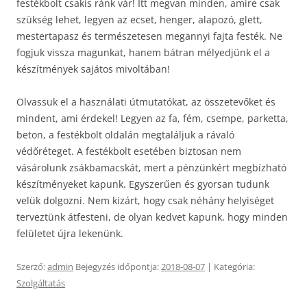
festékbolt csakis ránk vár! Itt megvan minden, amire csak
szükség lehet, legyen az ecset, henger, alapozó, glett,
mestertapasz és természetesen megannyi fajta festék. Ne
fogjuk vissza magunkat, hanem bátran mélyedjünk el a
készítmények sajátos mivoltában!
Olvassuk el a használati útmutatókat, az összetevőket és
mindent, ami érdekel! Legyen az fa, fém, csempe, parketta,
beton, a festékbolt oldalán megtaláljuk a rávaló
védőréteget. A festékbolt esetében biztosan nem
vásárolunk zsákbamacskát, mert a pénzünkért megbízható
készítményeket kapunk. Egyszerűen és gyorsan tudunk
velük dolgozni. Nem kizárt, hogy csak néhány helyiséget
terveztünk átfesteni, de olyan kedvet kapunk, hogy minden
felületet újra lekenünk.
Szerző:
admin
Bejegyzés időpontja:
2018-08-07
| Kategória:
Szolgáltatás