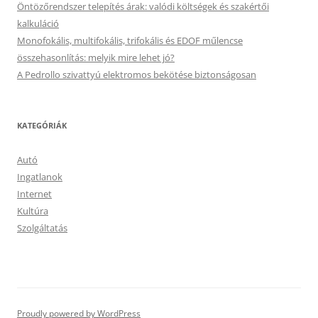
Öntözőrendszer telepítés árak: valódi költségek és szakértői
kalkuláció
Monofokális, multifokális, trifokális és EDOF műlencse
összehasonlítás: melyik mire lehet jó?
A Pedrollo szivattyú elektromos bekötése biztonságosan
KATEGÓRIÁK
Autó
Ingatlanok
Internet
Kultúra
Szolgáltatás
Proudly powered by WordPress