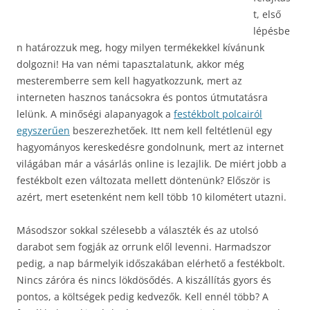
t, első
lépésbe
n határozzuk meg, hogy milyen termékekkel kívánunk
dolgozni! Ha van némi tapasztalatunk, akkor még
mesteremberre sem kell hagyatkozzunk, mert az
interneten hasznos tanácsokra és pontos útmutatásra
lelünk. A minőségi alapanyagok a
festékbolt polcairól
egyszerűen
beszerezhetőek. Itt nem kell feltétlenül egy
hagyományos kereskedésre gondolnunk, mert az internet
világában már a vásárlás online is lezajlik. De miért jobb a
festékbolt ezen változata mellett döntenünk? Először is
azért, mert esetenként nem kell több 10 kilométert utazni.
Másodszor sokkal szélesebb a választék és az utolsó
darabot sem fogják az orrunk elől levenni. Harmadszor
pedig, a nap bármelyik időszakában elérhető a festékbolt.
Nincs záróra és nincs lökdösődés. A kiszállítás gyors és
pontos, a költségek pedig kedvezők. Kell ennél több? A