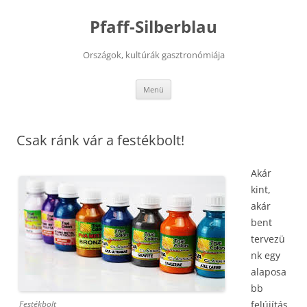
Kilépés
a
Pfaff-Silberblau
tartalomba
Országok, kultúrák gasztronómiája
Menü
Csak ránk vár a festékbolt!
Akár
kint,
akár
bent
tervezü
nk egy
alaposa
bb
Festékbolt
felújítás