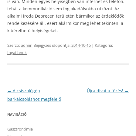
is van. Minden egyes helyiségben van internet és telefon,
tehát a kommunikáció sem fog akadályokba ütközni. Az
alkalmi iroda Debrecen területén bármikor az érdeklődők
rendelkezésére áll, ezért akármikor meg lehet tekinteni a
kibérelhető helyiségeket.
Szerző:
admin
Bejegyzés időpontja:
2014-10-15
| Kategória:
Ingatlanok
Bejegyzés
←
A csiszológép
Újra divat a főzés!
→
navigáció
barkálcsoláshoz megfelelő
NAVIGÁCIÓ
Gasztronómia