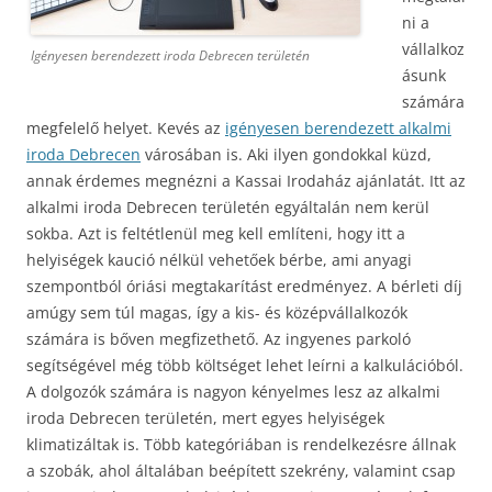
ni a
vállalkoz
Igényesen berendezett iroda Debrecen területén
ásunk
számára
megfelelő helyet. Kevés az
igényesen berendezett alkalmi
iroda Debrecen
városában is. Aki ilyen gondokkal küzd,
annak érdemes megnézni a Kassai Irodaház ajánlatát. Itt az
alkalmi iroda Debrecen területén egyáltalán nem kerül
sokba. Azt is feltétlenül meg kell említeni, hogy itt a
helyiségek kaució nélkül vehetőek bérbe, ami anyagi
szempontból óriási megtakarítást eredményez. A bérleti díj
amúgy sem túl magas, így a kis- és középvállalkozók
számára is bőven megfizethető. Az ingyenes parkoló
segítségével még több költséget lehet leírni a kalkulációból.
A dolgozók számára is nagyon kényelmes lesz az alkalmi
iroda Debrecen területén, mert egyes helyiségek
klimatizáltak is. Több kategóriában is rendelkezésre állnak
a szobák, ahol általában beépített szekrény, valamint csap