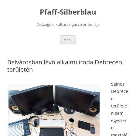
Kilépés
a
Pfaff-Silberblau
tartalomba
Országok, kultúrák gasztronómiája
Menü
Belvárosban lévő alkalmi iroda Debrecen
területén
Sajnos
Debrece
n
területé
n sem
egyszer
ű
megtalál