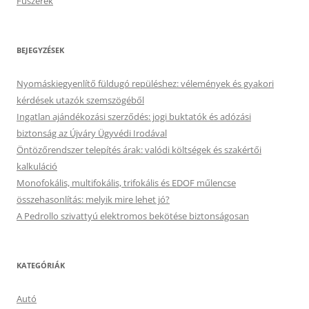
Fűszerek
BEJEGYZÉSEK
Nyomáskiegyenlítő füldugó repüléshez: vélemények és gyakori
kérdések utazók szemszögéből
Ingatlan ajándékozási szerződés: jogi buktatók és adózási
biztonság az Újváry Ügyvédi Irodával
Öntözőrendszer telepítés árak: valódi költségek és szakértői
kalkuláció
Monofokális, multifokális, trifokális és EDOF műlencse
összehasonlítás: melyik mire lehet jó?
A Pedrollo szivattyú elektromos bekötése biztonságosan
KATEGÓRIÁK
Autó