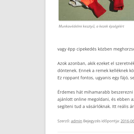
Munkavédelmi kesztyű, a kezek épségéért
vagy épp cipekedés közben meghorzsol
Azok azonban, akik ezeket el szeretn
döntenek. Ennek a remek kelléknek kö
Ez roppant fontos, ugyanis egy fájó, 
Érdemes hát mihamarabb beszerezni e
ajánlott online megoldani, és ebben a
segíteni tud a vásárlóknak. Itt reális
Szerző:
admin
Bejegyzés időpontja:
2016-06