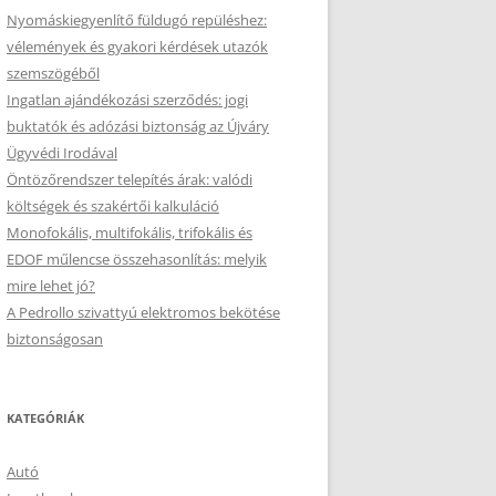
Nyomáskiegyenlítő füldugó repüléshez:
vélemények és gyakori kérdések utazók
szemszögéből
Ingatlan ajándékozási szerződés: jogi
buktatók és adózási biztonság az Újváry
Ügyvédi Irodával
Öntözőrendszer telepítés árak: valódi
költségek és szakértői kalkuláció
Monofokális, multifokális, trifokális és
EDOF műlencse összehasonlítás: melyik
mire lehet jó?
A Pedrollo szivattyú elektromos bekötése
biztonságosan
KATEGÓRIÁK
Autó