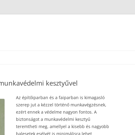
 munkavédelmi kesztyűvel
Az építőiparban és a faiparban is kimagasló
szerep jut a kézzel történő munkavégzésnek,
ezért ennek a védelme nagyon fontos. A
biztonságot a munkavédelmi kesztyű
teremtheti meg, amellyel a kisebb és nagyobb
balesetek esélyét is minimálisra lehet