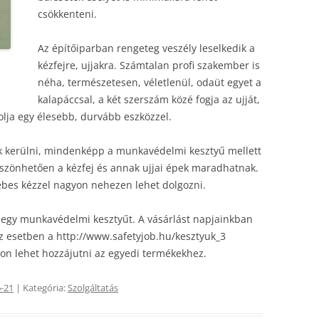
csökkenteni.
Az építőiparban rengeteg veszély leselkedik a
kézfejre, ujjakra. Számtalan profi szakember is
néha, természetesen, véletlenül, odaüt egyet a
kalapáccsal, a két szerszám közé fogja az ujját,
ja egy élesebb, durvább eszközzel.
ék kerülni, mindenképp a munkavédelmi kesztyű mellett
szönhetően a kézfej és annak ujjai épek maradhatnak.
sebes kézzel nagyon nehezen lehet dolgozni.
gy munkavédelmi kesztyűt. A vásárlást napjainkban
z esetben a http://www.safetyjob.hu/kesztyuk_3
 áron lehet hozzájutni az egyedi termékekhez.
-21
| Kategória:
Szolgáltatás