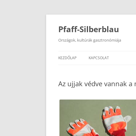
Kilépés
a
tartalomba
Pfaff-Silberblau
Országok, kultúrák gasztronómiája
KEZDŐLAP
KAPCSOLAT
Az ujjak védve vannak a