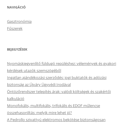
NAVIGÁCIÓ
Gasztronómia
Fűszerek
BEJEGYZÉSEK
Nyomáskiegyenlítő füldugó repüléshez: vélemények és gyakori
kérdések utazók szemszögéből
Ingatlan ajándékozási szerződés: jogi buktatók és adózási
biztonság az Újváry Ügyvédi Irodával
Öntözőrendszer telepítés árak: valódi költségek és szakértői
kalkuláció
Monofokális, multifokális, trifokális és EDOF műlencse
összehasonlítás: melyik mire lehet jó?
A Pedrollo szivattyú elektromos bekötése biztonságosan