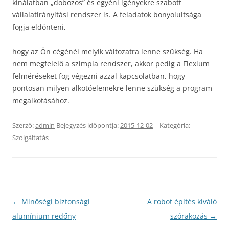
kínálatban „dobozos” és egyéni igényekre szabott
vállalatirányítási rendszer is. A feladatok bonyolultsága
fogja eldönteni,
hogy az Ön cégénél melyik változatra lenne szükség. Ha
nem megfelelő a szimpla rendszer, akkor pedig a Flexium
felméréseket fog végezni azzal kapcsolatban, hogy
pontosan milyen alkotóelemekre lenne szükség a program
megalkotásához.
Szerző:
admin
Bejegyzés időpontja:
2015-12-02
| Kategória:
Szolgáltatás
Bejegyzés
←
Minőségi biztonsági
A robot építés kiváló
navigáció
alumínium redőny
szórakozás
→