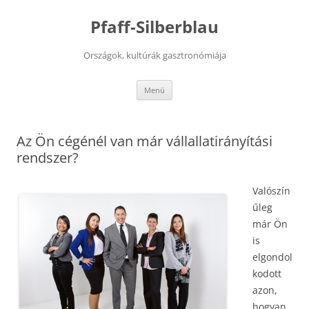
Kilépés
a
Pfaff-Silberblau
tartalomba
Országok, kultúrák gasztronómiája
Menü
Az Ön cégénél van már vállallatirányítási
rendszer?
Valószín
űleg
már Ön
is
elgondol
kodott
azon,
hogyan