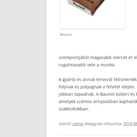
Baumit
szempontjából magasabb mércét ér el. 
rugalmasabb vele a munka.
A gyártó és annak tervezői felismerté
folynak és potyognak a felvitel idejé
jobban tapadnak. A Baumit kültéri és b
amelyek számos árnyalatban kaphatók 
szakboltokban.
Szerző:
admin
Bejegyzés időpontja:
2019-08