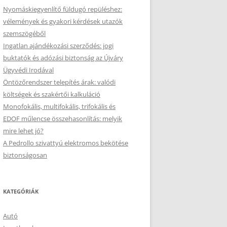
Nyomáskiegyenlítő füldugó repüléshez:
vélemények és gyakori kérdések utazók
szemszögéből
Ingatlan ajándékozási szerződés: jogi
buktatók és adózási biztonság az Újváry
Ügyvédi Irodával
Öntözőrendszer telepítés árak: valódi
költségek és szakértői kalkuláció
Monofokális, multifokális, trifokális és
EDOF műlencse összehasonlítás: melyik
mire lehet jó?
A Pedrollo szivattyú elektromos bekötése
biztonságosan
KATEGÓRIÁK
Autó