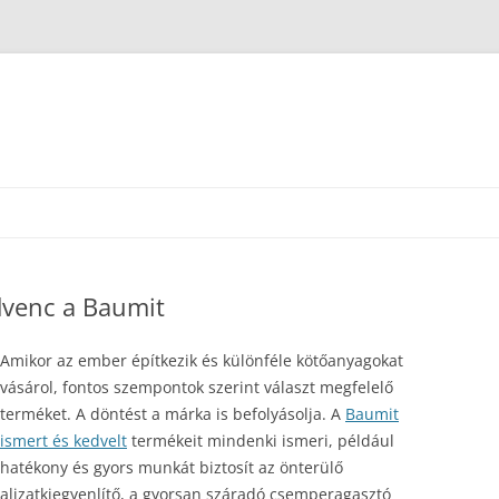
dvenc a Baumit
Amikor az ember építkezik és különféle kötőanyagokat
vásárol, fontos szempontok szerint választ megfelelő
terméket. A döntést a márka is befolyásolja. A
Baumit
ismert és kedvelt
termékeit mindenki ismeri, például
hatékony és gyors munkát biztosít az önterülő
aljzatkiegyenlítő, a gyorsan száradó csemperagasztó