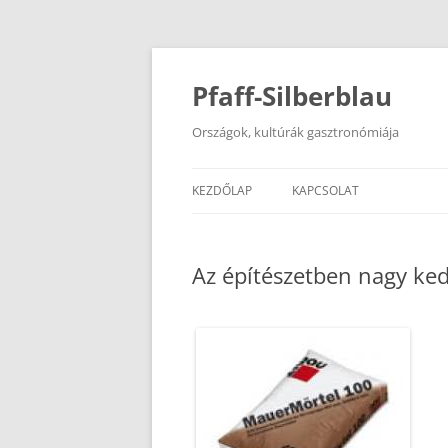
Kilépés
a
tartalomba
Pfaff-Silberblau
Országok, kultúrák gasztronómiája
KEZDŐLAP
KAPCSOLAT
Az építészetben nagy ke