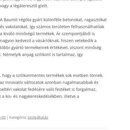
vagy a légáteresztő glett.
A Baumit régóta gyárt különféle betonokat, ragasztókat
és vakolatokat, így számos területen felhasználhatóak
a kiváló minőségű termékek. Ár szempontjából is
nagyon kedvező a vásárlóknak, hiszen vetekedik a
többi gyártó termékeinek értékével, viszont minőség
Némelyik anyag szilikont is tartalmaz, így
k, hogy a szilikonmentes termékek sok esetben törnek,
n, az innovatív változatok azonban rugalmasabbak és
eltéri vakolat fedésére való festéket is forgalmaz,
a kis- és nagykereskedésékben, illetve a
-03
| Kategória:
Szolgáltatás