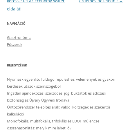
keresse fel az Economy Water
érdemes nézelődni!
→
oldalát!
NAVIGÁCIÓ
Gasztronómia
Fűszerek
BEJEGYZÉSEK
Nyomáskiegyenlítő füldugó repüléshez: vélemények és gyakori
kérdések utazók szemszögéből
Ingatlan ajándékozási szerződés: jogi buktatók és adózási
biztonság az Újváry Ügyvédi Irodával
Öntözőrendszer telepítés árak: valódi költségek és szakértői
kalkuláció
Monofokális, multifokális, trifokális és EDOF műlencse
összehasonlítás: melyik mire lehet jó?