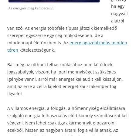
ha egy
Az energiát meg kell becsülni
nagyváll
alatról
van szó. Az energia többféle típusa játszik kiemelkedő
szerepet egyszerre egy cég működésében, de a
mindennapi életünkben is. Az
energiagazdálkodás minden
téren
kötelezettségünk.
Bár még az otthoni felhasználásához nem kötődnek
jogszabályok, viszont ha ipari mennyiséget szükséges
igénybe venni, arról már energetikai audit kell készüljön,
amit az erre a célra kijelölt energetikai szakember fog
figyelni.
A villamos energia, a földgáz, a hőmennyiség előállítására
szolgáló energia felhasználás előtt komoly számításokat kell
végezni. Nem lehet csak úgy akármennyit elpazarolni
ezekből, hiszen az nagyban ártani fog a vállalatnak. Az