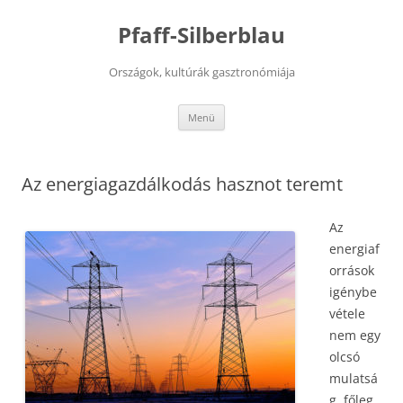
Kilépés
a
Pfaff-Silberblau
tartalomba
Országok, kultúrák gasztronómiája
Menü
Az energiagazdálkodás hasznot teremt
Az
energiaf
orrások
igénybe
vétele
nem egy
olcsó
mulatsá
g, főleg