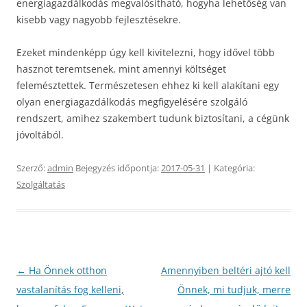
energiagazdálkodás megvalósítható, hogyha lehetőség van
kisebb vagy nagyobb fejlesztésekre.
Ezeket mindenképp úgy kell kivitelezni, hogy idővel több
hasznot teremtsenek, mint amennyi költséget
felemésztettek. Természetesen ehhez ki kell alakítani egy
olyan energiagazdálkodás megfigyelésére szolgáló
rendszert, amihez szakembert tudunk biztosítani, a cégünk
jóvoltából.
Szerző:
admin
Bejegyzés időpontja:
2017-05-31
| Kategória:
Szolgáltatás
Bejegyzés
←
Ha Önnek otthon
Amennyiben beltéri ajtó kell
navigáció
vastalanítás fog kelleni,
Önnek, mi tudjuk, merre