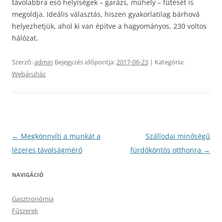
távolabbra eső helyiségek – garázs, műhely – fűtését is
megoldja. Ideális választás, hiszen gyakorlatilag bárhová
helyezhetjük, ahol ki van építve a hagyományos, 230 voltos
hálózat.
Szerző:
admin
Bejegyzés időpontja:
2017-06-23
| Kategória:
Webáruház
Bejegyzés
←
Megkönnyíti a munkát a
Szállodai minőségű
navigáció
lézeres távolságmérő
fürdőköntös otthonra
→
NAVIGÁCIÓ
Gasztronómia
Fűszerek