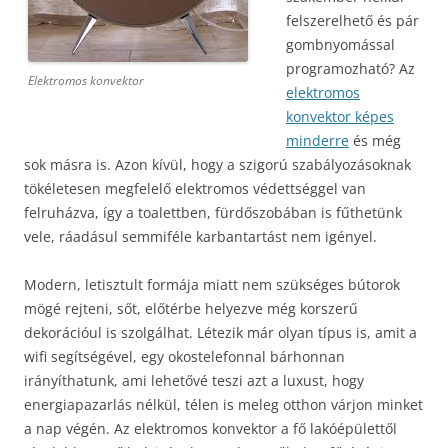
felszerelhető és pár
gombnyomással
programozható? Az
Elektromos konvektor
elektromos
konvektor képes
minderre
és még
sok másra is. Azon kívül, hogy a szigorú szabályozásoknak
tökéletesen megfelelő elektromos védettséggel van
felruházva, így a toalettben, fürdőszobában is fűthetünk
vele, ráadásul semmiféle karbantartást nem igényel.
Modern, letisztult formája miatt nem szükséges bútorok
mögé rejteni, sőt, előtérbe helyezve még korszerű
dekorációul is szolgálhat. Létezik már olyan típus is, amit a
wifi segítségével, egy okostelefonnal bárhonnan
irányíthatunk, ami lehetővé teszi azt a luxust, hogy
energiapazarlás nélkül, télen is meleg otthon várjon minket
a nap végén. Az elektromos konvektor a fő lakóépülettől