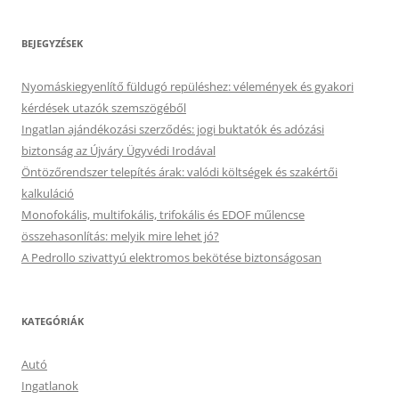
BEJEGYZÉSEK
Nyomáskiegyenlítő füldugó repüléshez: vélemények és gyakori
kérdések utazók szemszögéből
Ingatlan ajándékozási szerződés: jogi buktatók és adózási
biztonság az Újváry Ügyvédi Irodával
Öntözőrendszer telepítés árak: valódi költségek és szakértői
kalkuláció
Monofokális, multifokális, trifokális és EDOF műlencse
összehasonlítás: melyik mire lehet jó?
A Pedrollo szivattyú elektromos bekötése biztonságosan
KATEGÓRIÁK
Autó
Ingatlanok