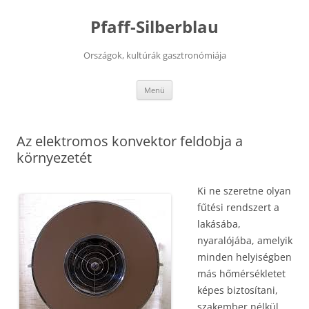
Kilépés
a
Pfaff-Silberblau
tartalomba
Országok, kultúrák gasztronómiája
Menü
Az elektromos konvektor feldobja a
környezetét
Ki ne szeretne olyan
fűtési rendszert a
lakásába,
nyaralójába, amelyik
minden helyiségben
más hőmérsékletet
képes biztosítani,
szakember nélkül