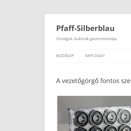
Kilépés
a
tartalomba
Pfaff-Silberblau
Országok, kultúrák gasztronómiája
KEZDŐLAP
KAPCSOLAT
A vezetőgörgő fontos sz