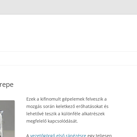
erepe
Ezek a kifinomult gépelemek felveszik a
mozgás során keletkező erőhatásokat és
lehetővé teszik a különféle alkatrészek
megfelelő kapcsolódását.
A
vezetőgörgő első ránézésre
egy teljesen