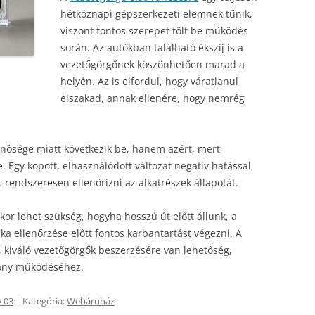
hétköznapi gépszerkezeti elemnek tűnik,
viszont fontos szerepet tölt be működés
során. Az autókban található ékszíj is a
vezetőgörgőnek köszönhetően marad a
helyén. Az is elfordul, hogy váratlanul
elszakad, annak ellenére, hogy nemrég
inősége miatt következik be, hanem azért, mert
. Egy kopott, elhasználódott változat negatív hatással
 rendszeresen ellenőrizni az alkatrészek állapotát.
kor lehet szükség, hogyha hosszú út előtt állunk, a
 ellenőrzése előtt fontos karbantartást végezni. A
 kiváló vezetőgörgők beszerzésére van lehetőség,
kony működéséhez.
-03
| Kategória:
Webáruház