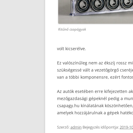
Kitűnő csapágyak
volt kicserélve.
Ez valószínűleg nem az ékszíj rossz m
szükségessé vált a vezetőgörgő cseréje
van a többi komponensre, ezért fontos
Az autók esetében erre kifejezetten ak
mezőgazdasági gépeknél pedig a munka
csapagy.hu kínálatának köszönhetően,
amelyek hozzájárulnak a gépek haté
Szerző:
admin
Bejegyzés időpontja:
2019-10