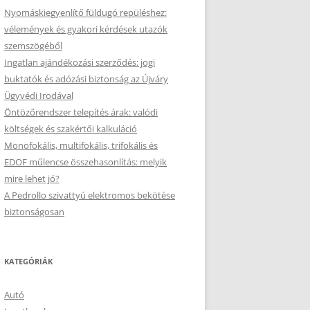
Nyomáskiegyenlítő füldugó repüléshez:
vélemények és gyakori kérdések utazók
szemszögéből
Ingatlan ajándékozási szerződés: jogi
buktatók és adózási biztonság az Újváry
Ügyvédi Irodával
Öntözőrendszer telepítés árak: valódi
költségek és szakértői kalkuláció
Monofokális, multifokális, trifokális és
EDOF műlencse összehasonlítás: melyik
mire lehet jó?
A Pedrollo szivattyú elektromos bekötése
biztonságosan
KATEGÓRIÁK
Autó