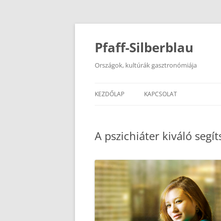
Kilépés
a
tartalomba
Pfaff-Silberblau
Országok, kultúrák gasztronómiája
KEZDŐLAP
KAPCSOLAT
A pszichiáter kiváló segí