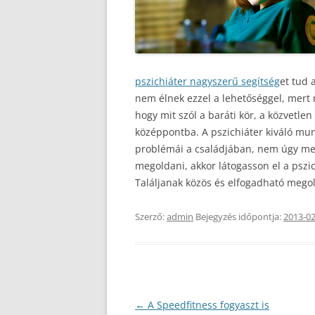
pszichiáter nagyszerű segítség
et tud 
nem élnek ezzel a lehetőséggel, mert n
hogy mit szól a baráti kör, a közvetle
középpontba. A pszichiáter kiváló mun
problémái a családjában, nem úgy me
megoldani, akkor látogasson el a pszi
Találjanak közös és elfogadható megold
Szerző:
admin
Bejegyzés időpontja:
2013-02
Bejegyzés
←
A Speedfitness fogyaszt is