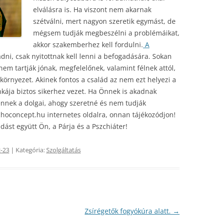
elválásra is. Ha viszont nem akarnak
szétválni, mert nagyon szeretik egymást, de
mégsem tudják megbeszélni a problémáikat,
akkor szakemberhez kell fordulni.
A
adni, csak nyitottnak kell lenni a befogadására.
Sokan
em tartják jónak, megfelelőnek, valamint félnek attól,
n környezet. Akinek fontos a család az nem ezt helyezi a
kája biztos sikerhez vezet. Ha Önnek is akadnak
nnek a dolgai, ahogy szeretné és nem tudják
choconcept.hu internetes oldalra, onnan tájékozódjon!
ást együtt Ön, a Párja és a Pszchiáter!
-23
| Kategória:
Szolgáltatás
Zsírégetők fogyókúra alatt.
→