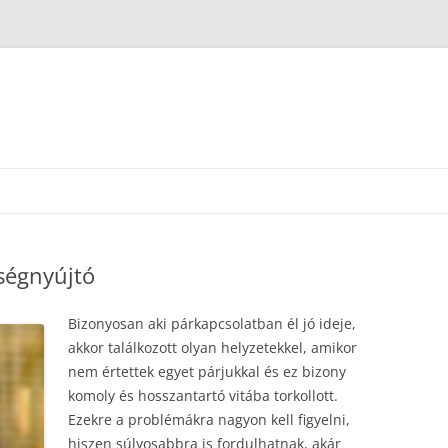
tségnyújtó
Bizonyosan aki párkapcsolatban él jó ideje,
akkor találkozott olyan helyzetekkel, amikor
nem értettek egyet párjukkal és ez bizony
komoly és hosszantartó vitába torkollott.
Ezekre a problémákra nagyon kell figyelni,
hiszen súlyosabbra is fordulhatnak, akár