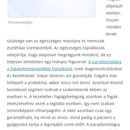
dőjelezh
etetlen,
hiszen
Parodontológia
minden
kinek
szüksége van az egészséges mosolyra és nemcsak
esztétikai szempontból. Az egészséges táplálkozás
velejárója, hogy alaposan megrágjunk mindent, de ez
teljesen lehetetlen egy hiányos fogsorral.
A parodontológia
a fogágybetegségekkel foglalkozik
, ezek diagnosztizálásával
és kezelésével. Sokan tévesen azt gondolják, hogyha már
fellépett a probléma, akkor nincs mit tenni. Azonban kitartó
kezeléssel segíteni tudnak a szakemberek ebben az
esetben is.
A kezeletlen fogágybetegség azonban a fogak
elvesztéséhez vezet a legtöbb esetben, így nem szabad
semmiképpen elhanyagolni. A siker azonban csak úgy
garantálható, ha mind az orvos, mind pedig a páciens a
gyógyulást tartja a leginkább szem előtt. A paradontológia