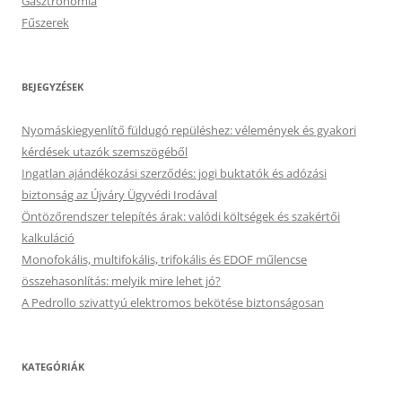
Gasztronómia
Fűszerek
BEJEGYZÉSEK
Nyomáskiegyenlítő füldugó repüléshez: vélemények és gyakori
kérdések utazók szemszögéből
Ingatlan ajándékozási szerződés: jogi buktatók és adózási
biztonság az Újváry Ügyvédi Irodával
Öntözőrendszer telepítés árak: valódi költségek és szakértői
kalkuláció
Monofokális, multifokális, trifokális és EDOF műlencse
összehasonlítás: melyik mire lehet jó?
A Pedrollo szivattyú elektromos bekötése biztonságosan
KATEGÓRIÁK