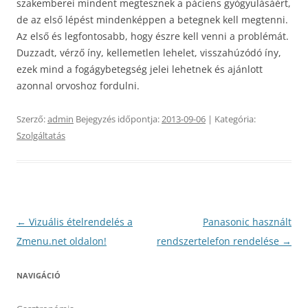
szakemberei mindent megtesznek a páciens gyógyulásáért,
de az első lépést mindenképpen a betegnek kell megtenni.
Az első és legfontosabb, hogy észre kell venni a problémát.
Duzzadt, vérző íny, kellemetlen lehelet, visszahúzódó íny,
ezek mind a fogágybetegség jelei lehetnek és ajánlott
azonnal orvoshoz fordulni.
Szerző:
admin
Bejegyzés időpontja:
2013-09-06
| Kategória:
Szolgáltatás
Bejegyzés
←
Vizuális ételrendelés a
Panasonic használt
navigáció
Zmenu.net oldalon!
rendszertelefon rendelése
→
NAVIGÁCIÓ