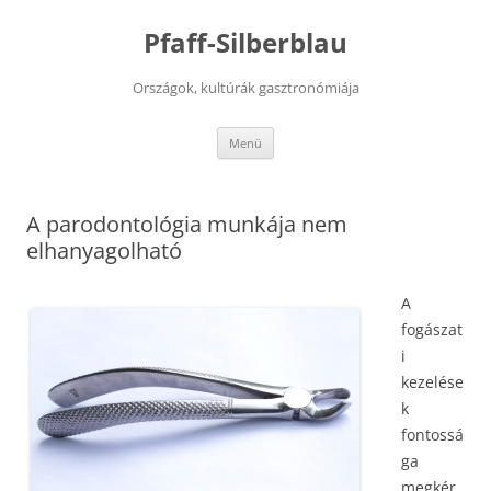
Kilépés
a
Pfaff-Silberblau
tartalomba
Országok, kultúrák gasztronómiája
Menü
A parodontológia munkája nem
elhanyagolható
A
fogászat
i
kezelése
k
fontossá
ga
megkér