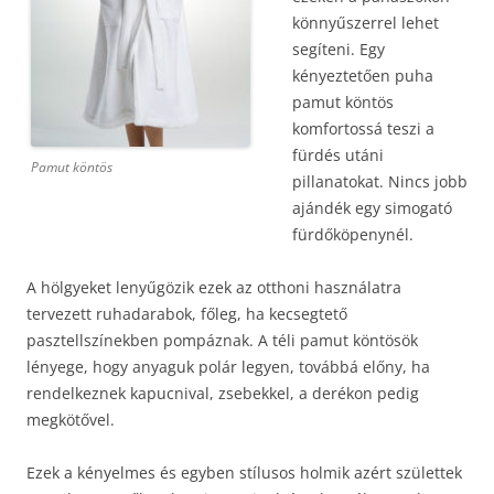
könnyűszerrel lehet
segíteni. Egy
kényeztetően puha
pamut köntös
komfortossá teszi a
fürdés utáni
Pamut köntös
pillanatokat. Nincs jobb
ajándék egy simogató
fürdőköpenynél.
A hölgyeket lenyűgözik ezek az otthoni használatra
tervezett ruhadarabok, főleg, ha kecsegtető
pasztellszínekben pompáznak. A téli pamut köntösök
lényege, hogy anyaguk polár legyen, továbbá előny, ha
rendelkeznek kapucnival, zsebekkel, a derékon pedig
megkötővel.
Ezek a kényelmes és egyben stílusos holmik azért születtek