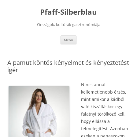
Kilépés
a
Pfaff-Silberblau
tartalomba
Országok, kultúrák gasztronómiája
Menü
A pamut köntös kényelmet és kényeztetést
ígér
Nincs annál
kellemetlenebb érzés,
mint amikor a kádból
való kiszálláskor egy
falatnyi törölköző kell,
hogy ellássa a
felmelegítést. Azonban
ezeken a panaszokon