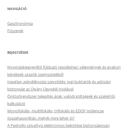
NAVIGÁCIÓ
Gasztronómia
Fűszerek
BEJEGYZÉSEK
Nyomáskiegyenlítő füldugó repüléshez: vélemények és gyakori
kérdések utazók szemszögéből
Ingatlan ajándékozási szerződés: jogi buktatók és adózási
biztonság az Újváry Ügyvédi Irodával
Öntözőrendszer telepítés árak: valódi költségek és szakértői
kalkuláció
Monofokális, multifokális, trifokális és EDOF műlencse
összehasonlítás: melyik mire lehet jó?
A Pedrollo szivattyú elektromos bekötése biztonságosan