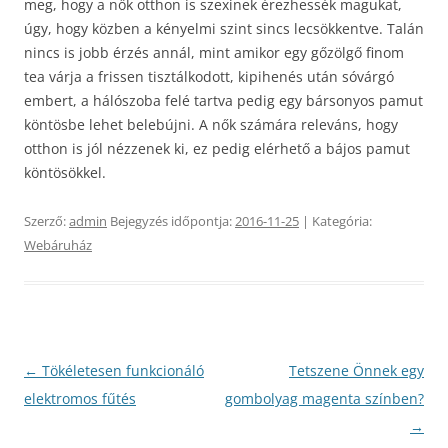
meg, hogy a nők otthon is szexinek érezhessék magukat,
úgy, hogy közben a kényelmi szint sincs lecsökkentve. Talán
nincs is jobb érzés annál, mint amikor egy gőzölgő finom
tea várja a frissen tisztálkodott, kipihenés után sóvárgó
embert, a hálószoba felé tartva pedig egy bársonyos pamut
köntösbe lehet belebújni. A nők számára releváns, hogy
otthon is jól nézzenek ki, ez pedig elérhető a bájos pamut
köntösökkel.
Szerző:
admin
Bejegyzés időpontja:
2016-11-25
| Kategória:
Webáruház
Bejegyzés
←
Tökéletesen funkcionáló
Tetszene Önnek egy
navigáció
elektromos fűtés
gombolyag magenta színben?
→