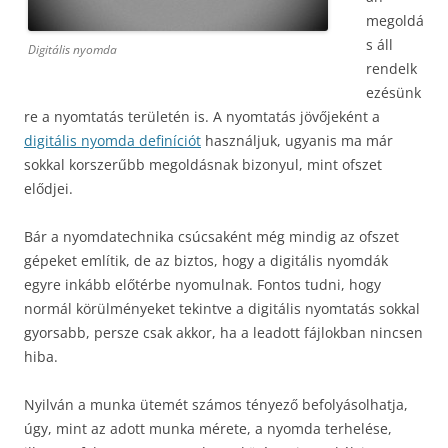
megoldá
s áll
Digitális nyomda
rendelk
ezésünk
re a nyomtatás területén is. A nyomtatás jövőjeként a
digitális nyomda definíciót
használjuk, ugyanis ma már
sokkal korszerűbb megoldásnak bizonyul, mint ofszet
elődjei.
Bár a nyomdatechnika csúcsaként még mindig az ofszet
gépeket említik, de az biztos, hogy a digitális nyomdák
egyre inkább előtérbe nyomulnak. Fontos tudni, hogy
normál körülményeket tekintve a digitális nyomtatás sokkal
gyorsabb, persze csak akkor, ha a leadott fájlokban nincsen
hiba.
Nyilván a munka ütemét számos tényező befolyásolhatja,
úgy, mint az adott munka mérete, a nyomda terhelése,