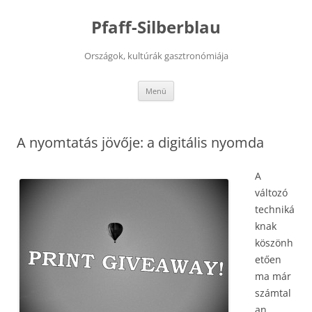
Kilépés
a
Pfaff-Silberblau
tartalomba
Országok, kultúrák gasztronómiája
Menü
A nyomtatás jövője: a digitális nyomda
A
változó
techniká
knak
köszönh
etően
ma már
számtal
an