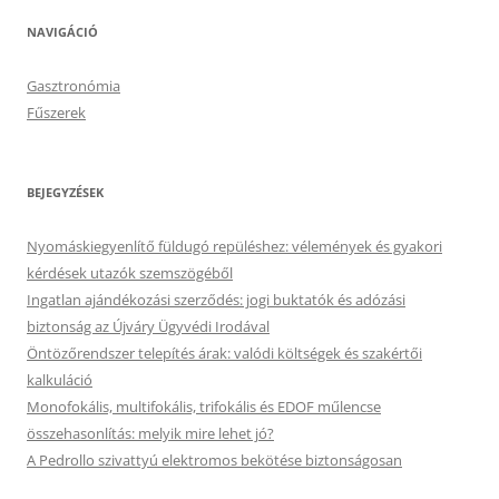
NAVIGÁCIÓ
Gasztronómia
Fűszerek
BEJEGYZÉSEK
Nyomáskiegyenlítő füldugó repüléshez: vélemények és gyakori
kérdések utazók szemszögéből
Ingatlan ajándékozási szerződés: jogi buktatók és adózási
biztonság az Újváry Ügyvédi Irodával
Öntözőrendszer telepítés árak: valódi költségek és szakértői
kalkuláció
Monofokális, multifokális, trifokális és EDOF műlencse
összehasonlítás: melyik mire lehet jó?
A Pedrollo szivattyú elektromos bekötése biztonságosan