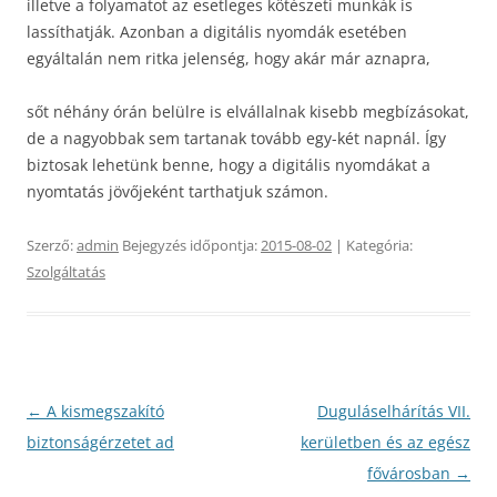
illetve a folyamatot az esetleges kötészeti munkák is
lassíthatják. Azonban a digitális nyomdák esetében
egyáltalán nem ritka jelenség, hogy akár már aznapra,
sőt néhány órán belülre is elvállalnak kisebb megbízásokat,
de a nagyobbak sem tartanak tovább egy-két napnál. Így
biztosak lehetünk benne, hogy a digitális nyomdákat a
nyomtatás jövőjeként tarthatjuk számon.
Szerző:
admin
Bejegyzés időpontja:
2015-08-02
| Kategória:
Szolgáltatás
Bejegyzés
←
A kismegszakító
Duguláselhárítás VII.
navigáció
biztonságérzetet ad
kerületben és az egész
fővárosban
→